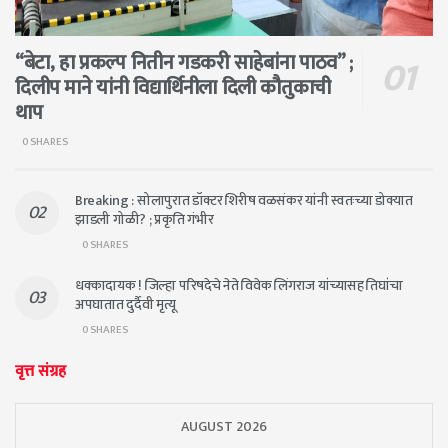
“बेटा, हा प्रकल्प नितीन गडकरी साहेबांना पाठव” ;
दिलीप माने यांनी विद्यार्थिनीला दिली कौतुकाची
थाप
0 SHARES
Breaking : सोलापुरात डॉक्टर शिरीष वळसंकर यांनी स्वतःच्या डोक्यात
झाडली गोळी? ; प्रकृति गंभीर
0 SHARES
धक्कादायक ! जिल्हा परिषदेचे नेते विवेक लिंगराज यांच्यासह तिघांचा
अपघातात दुर्दैवी मृत्यू
0 SHARES
वृत्त संग्रह
AUGUST 2026