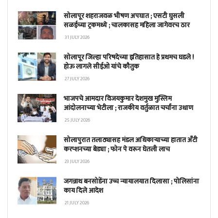
सोलापूर शहराजवळ भीषण अपघात ; एसटी घुसली
सळईच्या ट्रकमध्ये ; चालकासह महिला जागेवरच ठार
31 JULY 2026
सोलापूर जिल्हा परिषदेच्या इतिहासात हे प्रथमच घडले !
होऊ लागले सीईओ यांचे कौतुक
27 JULY 2026
भाजपचे आमदार विजयकुमार देशमुख मुस्लिम
आंदोलनाच्या भेटीला ; राजकीय वर्तुळात चर्चांना उधाण
25 JULY 2026
सोलापुरात तलाठ्यासह मंडल अधिकाऱ्याच्या हातात अँटी
करप्शनच्या बेड्या ; फोन पे वरून घेतली लाच
23 JULY 2026
जगन्नाथ बनसोडेंना उच्च न्यायालयात दिलासा ; पोलिसांना
काय दिले आदेश
21 JULY 2026