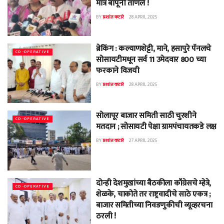
मात्र बापूंनी ताणले !
BY
प्रशांत कटारे
28 APRIL 2025
ब्रेकिंग : कल्याणशेट्टी, माने, हसापुरे पॅनलचे
CO -OPERATIVE
सोसायटीमधून सर्व 11 उमेदवार 800 च्या
फरकाने विजयी
BY
प्रशांत कटारे
28 APRIL 2025
सोलापूर बाजार समिती साठी चुरशीने
CO -OPERATIVE
मतदान ; सोसायटी पेक्षा ग्रामपंचायतकडे लक्ष
BY
प्रशांत कटारे
27 APRIL 2025
दोन्ही देशमुखांच्या बैठकीला काँग्रेसचे म्हेत्रे,
CO -OPERATIVE
शेळके, चाकोते तर राष्ट्रवादीचे साठे एकत्र ;
बाजार समितीच्या निवडणुकीची व्यूव्हरचना
ठरली !