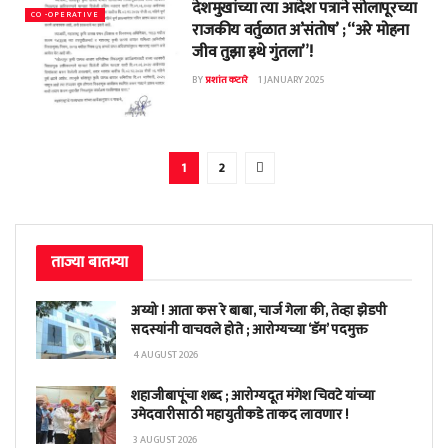
देशमुखांच्या त्या आदेश पत्राने सोलापूरच्या
CO -OPERATIVE
राजकीय वर्तुळात अ’संतोष’ ; “अरे मोहना
जीव तुझा इथे गुंतला”!
BY
प्रशांत कटारे
1 JANUARY 2025
1
2
ताज्या बातम्या
अय्यो ! आता कस रे बाबा, चार्ज गेला की, तेव्हा झेडपी
सदस्यांनी वाचवले होते ; आरोग्यच्या ‘डॅम’ पदमुक्त
4 AUGUST 2026
शहाजीबापूंचा शब्द ; आरोग्यदूत मंगेश चिवटे यांच्या
उमेदवारीसाठी महायुतीकडे ताकद लावणार !
3 AUGUST 2026