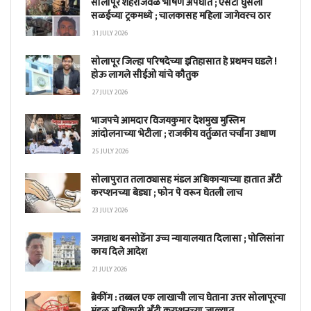
सोलापूर शहराजवळ भीषण अपघात ; एसटी घुसली
सळईच्या ट्रकमध्ये ; चालकासह महिला जागेवरच ठार
31 JULY 2026
सोलापूर जिल्हा परिषदेच्या इतिहासात हे प्रथमच घडले !
होऊ लागले सीईओ यांचे कौतुक
27 JULY 2026
भाजपचे आमदार विजयकुमार देशमुख मुस्लिम
आंदोलनाच्या भेटीला ; राजकीय वर्तुळात चर्चांना उधाण
25 JULY 2026
सोलापुरात तलाठ्यासह मंडल अधिकाऱ्याच्या हातात अँटी
करप्शनच्या बेड्या ; फोन पे वरून घेतली लाच
23 JULY 2026
जगन्नाथ बनसोडेंना उच्च न्यायालयात दिलासा ; पोलिसांना
काय दिले आदेश
21 JULY 2026
ब्रेकींग : तब्बल एक लाखाची लाच घेताना उत्तर सोलापूरचा
मंडळ अधिकारी अँटी करप्शनच्या जाळ्यात