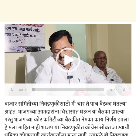
Video
Player
00:00
01:27
बाजार समितीच्या निवडणुकीसाठी मी चार ते पाच बैठका घेतल्या
आहेत. भाजपच्या आमदारांना विश्वासात घेऊन या बैठका झाल्या
परंतु भाजपच्या कोर कमिटीच्या बैठकीत नेमका काय निर्णय झाला
हे मला माहित नाही भाजप या निवडणुकीत काँग्रेस सोबत जाण्याची
भूमिका कोणत्याही कार्यकर्त्याला मान्य नाही. त्यामुळे ही निवडणूक