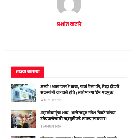
प्रशांत कटारे
ताज्या बातम्या
अय्यो ! आता कस रे बाबा, चार्ज गेला की, तेव्हा झेडपी
सदस्यांनी वाचवले होते ; आरोग्यच्या ‘डॅम’ पदमुक्त
4 AUGUST 2026
शहाजीबापूंचा शब्द ; आरोग्यदूत मंगेश चिवटे यांच्या
उमेदवारीसाठी महायुतीकडे ताकद लावणार !
3 AUGUST 2026