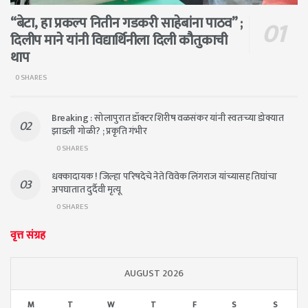
“बेटा, हा प्रकल्प नितीन गडकरी साहेबांना पाठव” ;
दिलीप माने यांनी विद्यार्थिनीला दिली कौतुकाची
थाप
0 SHARES
Breaking : सोलापुरात डॉक्टर शिरीष वळसंकर यांनी स्वतःच्या डोक्यात
झाडली गोळी? ; प्रकृति गंभीर
0 SHARES
धक्कादायक ! जिल्हा परिषदेचे नेते विवेक लिंगराज यांच्यासह तिघांचा
अपघातात दुर्दैवी मृत्यू
0 SHARES
वृत्त संग्रह
AUGUST 2026
M
T
W
T
F
S
S