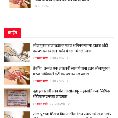
13 JULY 2026
क्राईम
सोलापुरात तलाठ्यासह मंडल अधिकाऱ्याच्या हातात अँटी
करप्शनच्या बेड्या ; फोन पे वरून घेतली लाच
BY
प्रशांत कटारे
23 JULY 2026
0
ब्रेकींग : तब्बल एक लाखाची लाच घेताना उत्तर सोलापूरचा
मंडळ अधिकारी अँटी करप्शनच्या जाळ्यात
BY
प्रशांत कटारे
13 JULY 2026
0
दहा हजाराची लाच घेताना सोलापूर महापालिकेचा लिपिक
अँटी करप्शनच्या जाळ्यात
BY
प्रशांत कटारे
30 JUNE 2026
0
सोलापूरच्या शिक्षण विभागातील वेतन पथक अधीक्षक अखेर