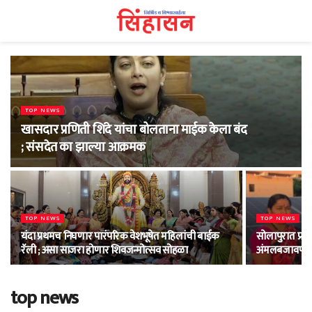
TOP NEWS
खासदार प्रणिती शिंदे यांचा बोलताना माईक केला बंद
; संसदेत का झाल्या आक्रमक
TOP NEWS
TOP NEWS
यंदा प्रथमच निघणार पारंपरिक वेशभूषेत महिलांची बाईक
सोलापुरात प्रधान
रॅली ; असा साजरा होणार शिवजन्मोत्सव सोहळा
अंमलबजावणी ;
top news