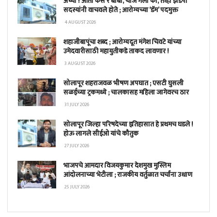
अय्यो ! आता कस रे बाबा, चार्ज गेला की, तेव्हा झेडपी
सदस्यांनी वाचवले होते ; आरोग्यच्या ‘डॅम’ पदमुक्त
4 AUGUST 2026
शहाजीबापूंचा शब्द ; आरोग्यदूत मंगेश चिवटे यांच्या
उमेदवारीसाठी महायुतीकडे ताकद लावणार !
3 AUGUST 2026
सोलापूर शहराजवळ भीषण अपघात ; एसटी घुसली
सळईच्या ट्रकमध्ये ; चालकासह महिला जागेवरच ठार
31 JULY 2026
सोलापूर जिल्हा परिषदेच्या इतिहासात हे प्रथमच घडले !
होऊ लागले सीईओ यांचे कौतुक
27 JULY 2026
भाजपचे आमदार विजयकुमार देशमुख मुस्लिम
आंदोलनाच्या भेटीला ; राजकीय वर्तुळात चर्चांना उधाण
25 JULY 2026