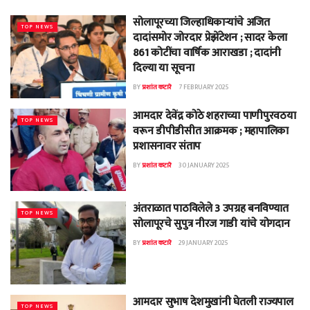
सोलापूरच्या जिल्हाधिकाऱ्यांचे अजित
TOP NEWS
दादांसमोर जोरदार प्रेझेंटेशन ; सादर केला
861 कोटींचा वार्षिक आराखडा ; दादांनी
दिल्या या सूचना
BY
प्रशांत कटारे
7 FEBRUARY 2025
आमदार देवेंद्र कोठे शहराच्या पाणीपुरवठया
TOP NEWS
वरून डीपीडीसीत आक्रमक ; महापालिका
प्रशासनावर संताप
BY
प्रशांत कटारे
30 JANUARY 2025
अंतराळात पाठविलेले 3 उपग्रह बनविण्यात
TOP NEWS
सोलापूरचे सुपुत्र नीरज गाडी यांचे योगदान
BY
प्रशांत कटारे
29 JANUARY 2025
आमदार सुभाष देशमुखांनी घेतली राज्यपाल
TOP NEWS