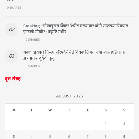
0 SHARES
Breaking : सोलापुरात डॉक्टर शिरीष वळसंकर यांनी स्वतःच्या डोक्यात
झाडली गोळी? ; प्रकृति गंभीर
0 SHARES
धक्कादायक ! जिल्हा परिषदेचे नेते विवेक लिंगराज यांच्यासह तिघांचा
अपघातात दुर्दैवी मृत्यू
0 SHARES
वृत्त संग्रह
AUGUST 2026
M
T
W
T
F
S
S
1
2
3
4
5
6
7
8
9