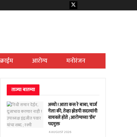
क्राईम
आरोग्य
मनोरंजन
ताज्या बातम्या
अय्यो ! आता कस रे बाबा, चार्ज
गेला की, तेव्हा झेडपी सदस्यांनी
वाचवले होते ; आरोग्यच्या ‘डॅम’
पदमुक्त
4 AUGUST 2026