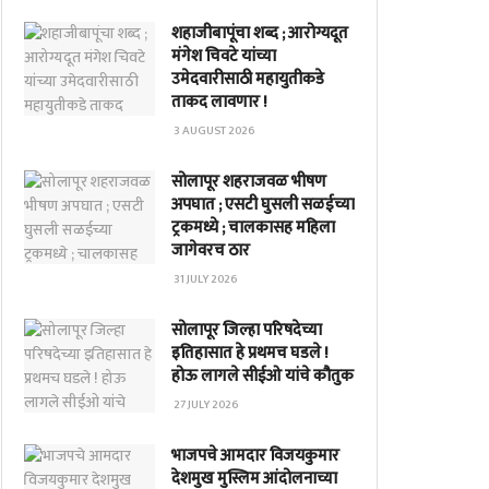
शहाजीबापूंचा शब्द ; आरोग्यदूत
मंगेश चिवटे यांच्या
उमेदवारीसाठी महायुतीकडे
ताकद लावणार !
3 AUGUST 2026
सोलापूर शहराजवळ भीषण
अपघात ; एसटी घुसली सळईच्या
ट्रकमध्ये ; चालकासह महिला
जागेवरच ठार
31 JULY 2026
सोलापूर जिल्हा परिषदेच्या
इतिहासात हे प्रथमच घडले !
होऊ लागले सीईओ यांचे कौतुक
27 JULY 2026
भाजपचे आमदार विजयकुमार
देशमुख मुस्लिम आंदोलनाच्या