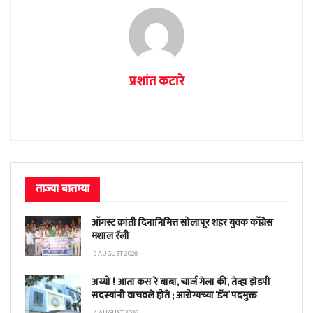
प्रशांत कटारे
ताज्या बातम्या
ऑगस्ट क्रांती दिनानिमित्त सोलापूर शहर युवक कॉंग्रेस
मशाल रॅली
9 AUGUST 2026
अय्यो ! आता कस रे बाबा, चार्ज गेला की, तेव्हा झेडपी
सदस्यांनी वाचवले होते ; आरोग्यच्या ‘डॅम’ पदमुक्त
4 AUGUST 2026