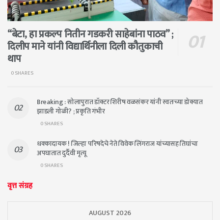
“बेटा, हा प्रकल्प नितीन गडकरी साहेबांना पाठव” ;
दिलीप माने यांनी विद्यार्थिनीला दिली कौतुकाची
थाप
0 SHARES
Breaking : सोलापुरात डॉक्टर शिरीष वळसंकर यांनी स्वतःच्या डोक्यात
झाडली गोळी? ; प्रकृति गंभीर
0 SHARES
धक्कादायक ! जिल्हा परिषदेचे नेते विवेक लिंगराज यांच्यासह तिघांचा
अपघातात दुर्दैवी मृत्यू
0 SHARES
वृत्त संग्रह
AUGUST 2026