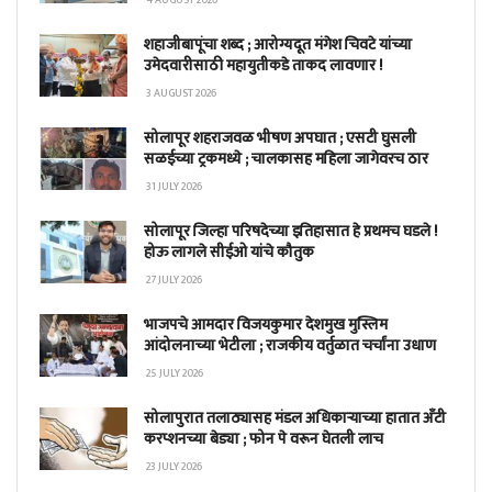
शहाजीबापूंचा शब्द ; आरोग्यदूत मंगेश चिवटे यांच्या
उमेदवारीसाठी महायुतीकडे ताकद लावणार !
3 AUGUST 2026
सोलापूर शहराजवळ भीषण अपघात ; एसटी घुसली
सळईच्या ट्रकमध्ये ; चालकासह महिला जागेवरच ठार
31 JULY 2026
सोलापूर जिल्हा परिषदेच्या इतिहासात हे प्रथमच घडले !
होऊ लागले सीईओ यांचे कौतुक
27 JULY 2026
भाजपचे आमदार विजयकुमार देशमुख मुस्लिम
आंदोलनाच्या भेटीला ; राजकीय वर्तुळात चर्चांना उधाण
25 JULY 2026
सोलापुरात तलाठ्यासह मंडल अधिकाऱ्याच्या हातात अँटी
करप्शनच्या बेड्या ; फोन पे वरून घेतली लाच
23 JULY 2026