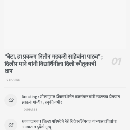
“बेटा, हा प्रकल्प नितीन गडकरी साहेबांना पाठव” ;
दिलीप माने यांनी विद्यार्थिनीला दिली कौतुकाची
थाप
0 SHARES
Breaking : सोलापुरात डॉक्टर शिरीष वळसंकर यांनी स्वतःच्या डोक्यात
झाडली गोळी? ; प्रकृति गंभीर
0 SHARES
धक्कादायक ! जिल्हा परिषदेचे नेते विवेक लिंगराज यांच्यासह तिघांचा
अपघातात दुर्दैवी मृत्यू