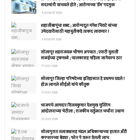
सदस्यांनी वाचवले होते ; आरोग्यच्या ‘डॅम’ पदमुक्त
4 AUGUST 2026
शहाजीबापूंचा शब्द ; आरोग्यदूत मंगेश चिवटे यांच्या
उमेदवारीसाठी महायुतीकडे ताकद लावणार !
3 AUGUST 2026
सोलापूर शहराजवळ भीषण अपघात ; एसटी घुसली
सळईच्या ट्रकमध्ये ; चालकासह महिला जागेवरच ठार
31 JULY 2026
सोलापूर जिल्हा परिषदेच्या इतिहासात हे प्रथमच घडले !
होऊ लागले सीईओ यांचे कौतुक
27 JULY 2026
भाजपचे आमदार विजयकुमार देशमुख मुस्लिम
आंदोलनाच्या भेटीला ; राजकीय वर्तुळात चर्चांना उधाण
25 JULY 2026
सोलापुरात तलाठ्यासह मंडल अधिकाऱ्याच्या हातात अँटी
करप्शनच्या बेड्या ; फोन पे वरून घेतली लाच