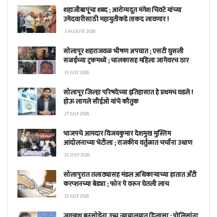
शहाजीबापूंचा शब्द ; आरोग्यदूत मंगेश चिवटे यांच्या
उमेदवारीसाठी महायुतीकडे ताकद लावणार !
3 AUGUST 2026
सोलापूर शहराजवळ भीषण अपघात ; एसटी घुसली
सळईच्या ट्रकमध्ये ; चालकासह महिला जागेवरच ठार
31 JULY 2026
सोलापूर जिल्हा परिषदेच्या इतिहासात हे प्रथमच घडले !
होऊ लागले सीईओ यांचे कौतुक
27 JULY 2026
भाजपचे आमदार विजयकुमार देशमुख मुस्लिम
आंदोलनाच्या भेटीला ; राजकीय वर्तुळात चर्चांना उधाण
25 JULY 2026
सोलापुरात तलाठ्यासह मंडल अधिकाऱ्याच्या हातात अँटी
करप्शनच्या बेड्या ; फोन पे वरून घेतली लाच
23 JULY 2026
जगन्नाथ बनसोडेंना उच्च न्यायालयात दिलासा ; पोलिसांना