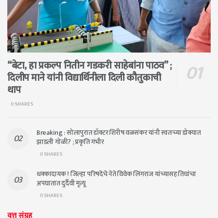
“बेटा, हा प्रकल्प नितीन गडकरी साहेबांना पाठव” ;
दिलीप माने यांनी विद्यार्थिनीला दिली कौतुकाची
थाप
0 SHARES
Breaking : सोलापुरात डॉक्टर शिरीष वळसंकर यांनी स्वतःच्या डोक्यात
झाडली गोळी? ; प्रकृति गंभीर
0 SHARES
धक्कादायक ! जिल्हा परिषदेचे नेते विवेक लिंगराज यांच्यासह तिघांचा
अपघातात दुर्दैवी मृत्यू
0 SHARES
वृत्त संग्रह