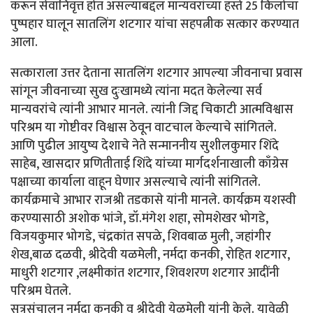
करून सेवानिवृत्त होत असल्याबद्दल मान्यवरांच्या हस्ते 25 किलोचा
पुष्पहार घालून सातलिंग शटगार यांचा सहपत्नीक सत्कार करण्यात
आला.
सत्काराला उत्तर देताना सातलिंग शटगार आपल्या जीवनाचा प्रवास
सांगून जीवनाच्या सुख दुःखामध्ये त्यांना मदत केलेल्या सर्व
मान्यवरांचे त्यांनी आभार मानले. त्यांनी जिद्द चिकाटी आत्मविश्वास
परिश्रम या गोष्टीवर विश्वास ठेवून वाटचाल केल्याचे सांगितले.
आणि पुढील आयुष्य देशाचे नेते सन्माननीय सुशीलकुमार शिंदे
साहेब, खासदार प्रणितीताई शिंदे यांच्या मार्गदर्शनाखाली काँग्रेस
पक्षाच्या कार्याला वाहून घेणार असल्याचे त्यांनी सांगितले.
कार्यक्रमाचे आभार राजश्री तडकासे यांनी मानले. कार्यक्रम यशस्वी
करण्यासाठी अशोक भांजे, डॉ.मंगेश शहा, सोमशेखर भोगडे,
विजयकुमार भोगडे, चंद्रकांत सपळे, शिवबाळ मुली, जहांगीर
शेख,बाळ दळवी, श्रीदेवी यळमेली, नर्मदा कनकी, रोहित शटगार,
माधुरी शटगार ,लक्ष्मीकांत शटगार, शिवशरण शटगार आदींनी
परिश्रम घेतले.
सूत्रसंचालन नर्मदा कनकी व श्रीदेवी येळमेली यांनी केले. यावेळी