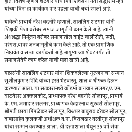
होते. विशेष म्हणजे शटगार यांचे मित्र शिवसेना नेते सिद्धाराम म्हेत्रे
यांच्या विना हा कार्यक्रम पार पडला याची चर्चा रंगली आहे.
यावेळी प्राचार्य नरेश बदनोरे म्हणाले, सातलिंग शटगार यांनी
शिक्षकी पेशा बरोबर समाज जागृतीचे काम केले आहे. त्यांनी
अंधश्रद्धा निर्मूलन बरोबर समाजातील वाईट चालीरीती, रूढी,
परंपरा,यावर जनजागृतीचे काम केले आहे. तो एक प्रामाणिक
निष्ठावंत व सच्चा कार्यकर्ता आहे.आयुष्याच्या शेवटपर्यंत तो
समाजसेवेचे काम करेल याची मला खात्री आहे.
याप्रसंगी सातलिंग शटगार यांना शिकवलेल्या गुरुजनांचा सन्मान
सुशीलकुमार शिंदे यांच्या हस्ते भेटवास्तु, शाल व श्रीफळ देऊन
करण्यात आला. या सत्कारामध्ये कोंडमाँ बागवान सलगर,ए. एम.
घाटगेसर अक्कलकोट, प्राध्यापक नरेश बदनोरे सोलापूर, प्राचार्य
के. एम. जमादार सलगर, प्राध्यापक केदारनाथ सुरवसे सोलापूर,
श्रीमती छाया पिंपळेकर सोलापूर, विश्वंभर बाबुराव दरेकर सोलापूर,
बाबासाहेब कुलकर्णी अधीक्षक ब.ना. बिराजदार वस्तीगृह सोलापूर
यांचा सन्मान करण्यात आला. श्री दत्तप्रशाला येथून 35 वर्षे सेवा