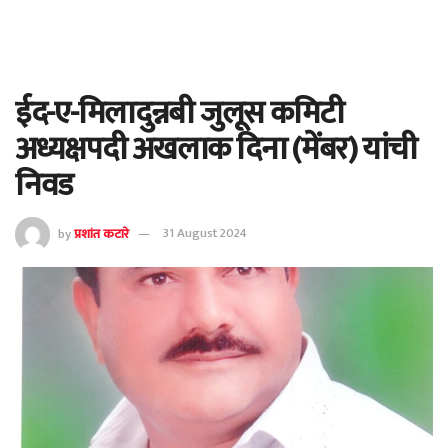
ईद-ए-मिलादुन्नबी जुलूस कमिटी
अध्यक्षपदी अखलाक दिना (मेंबर) यांची
निवड
by
प्रशांत कटारे
31 August 2024