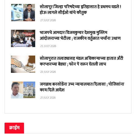
सोलापूर जिल्हा परिषदेच्या इतिहासात हे प्रथमच घडले !
होऊ लागले सीईओ यांचे कौतुक
27 JULY 2026
भाजपचे आमदार विजयकुमार देशमुख मुस्लिम
आंदोलनाच्या भेटीला ; राजकीय वर्तुळात चर्चांना उधाण
25 JULY 2026
सोलापुरात तलाठ्यासह मंडल अधिकाऱ्याच्या हातात अँटी
करप्शनच्या बेड्या ; फोन पे वरून घेतली लाच
23 JULY 2026
जगन्नाथ बनसोडेंना उच्च न्यायालयात दिलासा ; पोलिसांना
काय दिले आदेश
21 JULY 2026
क्राईम