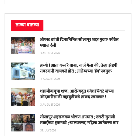
ताज्या बातम्या
ऑगस्ट क्रांती दिनानिमित्त सोलापूर शहर युवक कॉंग्रेस
मशाल रॅली
9 AUGUST 2026
अय्यो ! आता कस रे बाबा, चार्ज गेला की, तेव्हा झेडपी
सदस्यांनी वाचवले होते ; आरोग्यच्या ‘डॅम’ पदमुक्त
4 AUGUST 2026
शहाजीबापूंचा शब्द ; आरोग्यदूत मंगेश चिवटे यांच्या
उमेदवारीसाठी महायुतीकडे ताकद लावणार !
3 AUGUST 2026
सोलापूर शहराजवळ भीषण अपघात ; एसटी घुसली
सळईच्या ट्रकमध्ये ; चालकासह महिला जागेवरच ठार
31 JULY 2026