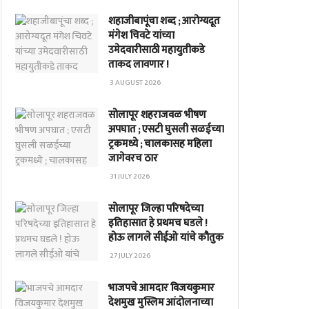
शहाजीबापूंचा शब्द ; आरोग्यदूत
मंगेश चिवटे यांच्या
उमेदवारीसाठी महायुतीकडे
ताकद लावणार !
3 AUGUST 2026
सोलापूर शहराजवळ भीषण
अपघात ; एसटी घुसली सळईच्या
ट्रकमध्ये ; चालकासह महिला
जागेवरच ठार
31 JULY 2026
सोलापूर जिल्हा परिषदेच्या
इतिहासात हे प्रथमच घडले !
होऊ लागले सीईओ यांचे कौतुक
27 JULY 2026
भाजपचे आमदार विजयकुमार
देशमुख मुस्लिम आंदोलनाच्या