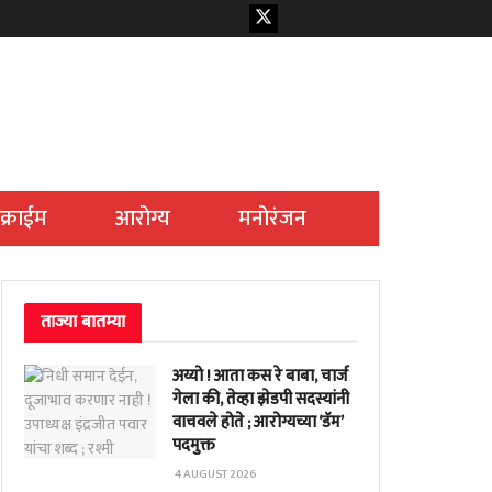
क्राईम
आरोग्य
मनोरंजन
ताज्या बातम्या
अय्यो ! आता कस रे बाबा, चार्ज
गेला की, तेव्हा झेडपी सदस्यांनी
वाचवले होते ; आरोग्यच्या ‘डॅम’
पदमुक्त
4 AUGUST 2026