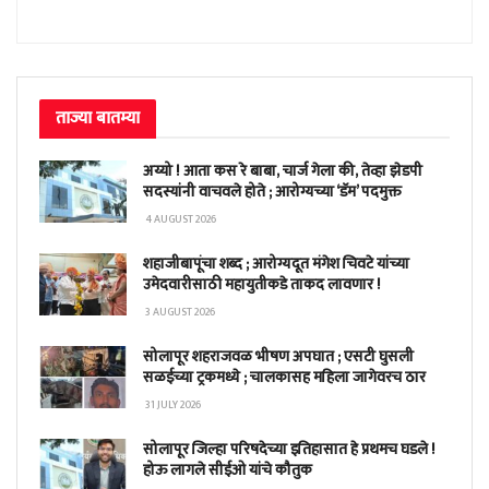
ताज्या बातम्या
अय्यो ! आता कस रे बाबा, चार्ज गेला की, तेव्हा झेडपी
सदस्यांनी वाचवले होते ; आरोग्यच्या ‘डॅम’ पदमुक्त
4 AUGUST 2026
शहाजीबापूंचा शब्द ; आरोग्यदूत मंगेश चिवटे यांच्या
उमेदवारीसाठी महायुतीकडे ताकद लावणार !
3 AUGUST 2026
सोलापूर शहराजवळ भीषण अपघात ; एसटी घुसली
सळईच्या ट्रकमध्ये ; चालकासह महिला जागेवरच ठार
31 JULY 2026
सोलापूर जिल्हा परिषदेच्या इतिहासात हे प्रथमच घडले !
होऊ लागले सीईओ यांचे कौतुक