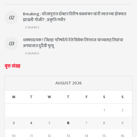
Breaking : सोलापुरात डॉक्टर शिरीष वळसंकर यांनी स्वतःच्या डोक्यात
झाडली गोळी? ; प्रकृति गंभीर
0 SHARES
धक्कादायक ! जिल्हा परिषदेचे नेते विवेक लिंगराज यांच्यासह तिघांचा
अपघातात दुर्दैवी मृत्यू
0 SHARES
वृत्त संग्रह
AUGUST 2026
M
T
W
T
F
S
S
1
2
3
4
5
6
7
8
9
10
11
12
13
14
15
16