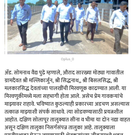
Oplus_0
ॲड. सोमनाथ वैद्य पुढे म्हणाले, औराद सारख्या मोठ्या गावातील
ग्रामदैवत श्री मल्लिकार्जुन, श्री सिद्धनाथ,, श्री बिसलसिद्ध, श्री
मलकारसिद्ध देवतांच्या पालखींची मिरवणूक काढण्यात आली. या
मिरवणुकीमध्ये मला सहभागी होता आले. असेच प्रेम गावकऱ्यांचे
माझ्यावर राहावे. भविष्यात कुठल्याही प्रकारच्या अडचण असल्यास
तत्काळ माझ्याशी संपर्क साधावे. त्या सोडवण्यासाठी प्रयत्नशील
आहोत. दक्षिण सोलापूर तालुक्यात सीना व भीमा या दोन नद्या वाहत
असून दक्षिण तालुका निसर्गसंपन्न तालुका आहे. तालुक्याला