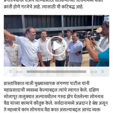
प्रगतीपथावर घेऊन जाण्यासाठी शेतकऱ्यांच्या जीवनामध्ये धवल
क्रांती होणे गरजेचे आहे. त्यासाठी मी कटिबद्ध आहे.
Video
Player
00:00
00:58
प्रास्ताविकात माजी मुख्याध्यापक संगण्णा पाटील यांनी
महाप्रसादाची व्यवस्था केल्याबद्दल त्यांचे स्वागत केले. दक्षिण
सोलापूर तालुक्यात अल्पावधीतच गरुड झेप घेतलेल्या सोमनाथ
वैद्य यांच्या कामाचे कौतुक केले. सर्वदानामध्ये अन्नदान हे श्रेष्ठ असून
ते महत्त्वाचे काम सोमनाथ वैद्य करत असल्याबद्दल आनंद व्यक्त