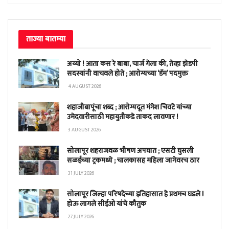
ताज्या बातम्या
अय्यो ! आता कस रे बाबा, चार्ज गेला की, तेव्हा झेडपी
सदस्यांनी वाचवले होते ; आरोग्यच्या ‘डॅम’ पदमुक्त
4 AUGUST 2026
शहाजीबापूंचा शब्द ; आरोग्यदूत मंगेश चिवटे यांच्या
उमेदवारीसाठी महायुतीकडे ताकद लावणार !
3 AUGUST 2026
सोलापूर शहराजवळ भीषण अपघात ; एसटी घुसली
सळईच्या ट्रकमध्ये ; चालकासह महिला जागेवरच ठार
31 JULY 2026
सोलापूर जिल्हा परिषदेच्या इतिहासात हे प्रथमच घडले !
होऊ लागले सीईओ यांचे कौतुक
27 JULY 2026