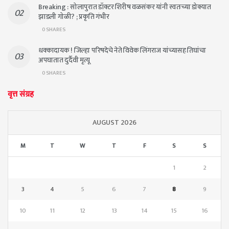
Breaking : सोलापुरात डॉक्टर शिरीष वळसंकर यांनी स्वतःच्या डोक्यात
झाडली गोळी? ; प्रकृति गंभीर
0 SHARES
धक्कादायक ! जिल्हा परिषदेचे नेते विवेक लिंगराज यांच्यासह तिघांचा
अपघातात दुर्दैवी मृत्यू
0 SHARES
वृत्त संग्रह
AUGUST 2026
M
T
W
T
F
S
S
1
2
3
4
5
6
7
8
9
10
11
12
13
14
15
16