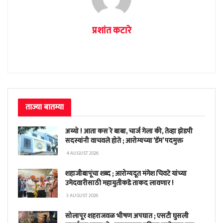
प्रशांत कटारे
ताज्या बातम्या
अय्यो ! आता कस रे बाबा, चार्ज गेला की, तेव्हा झेडपी
सदस्यांनी वाचवले होते ; आरोग्यच्या ‘डॅम’ पदमुक्त
4 AUGUST 2026
शहाजीबापूंचा शब्द ; आरोग्यदूत मंगेश चिवटे यांच्या
उमेदवारीसाठी महायुतीकडे ताकद लावणार !
3 AUGUST 2026
सोलापूर शहराजवळ भीषण अपघात ; एसटी घुसली