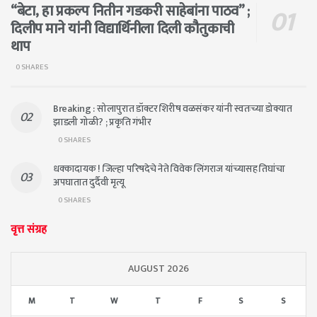
“बेटा, हा प्रकल्प नितीन गडकरी साहेबांना पाठव” ;
दिलीप माने यांनी विद्यार्थिनीला दिली कौतुकाची
थाप
0 SHARES
Breaking : सोलापुरात डॉक्टर शिरीष वळसंकर यांनी स्वतःच्या डोक्यात
झाडली गोळी? ; प्रकृति गंभीर
0 SHARES
धक्कादायक ! जिल्हा परिषदेचे नेते विवेक लिंगराज यांच्यासह तिघांचा
अपघातात दुर्दैवी मृत्यू
0 SHARES
वृत्त संग्रह
AUGUST 2026
M
T
W
T
F
S
S