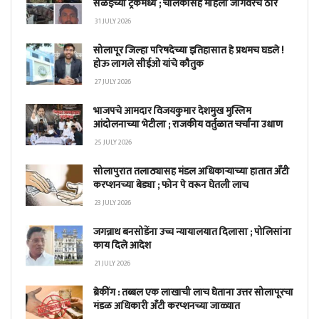
सळईच्या ट्रकमध्ये ; चालकासह महिला जागेवरच ठार
31 JULY 2026
सोलापूर जिल्हा परिषदेच्या इतिहासात हे प्रथमच घडले !
होऊ लागले सीईओ यांचे कौतुक
27 JULY 2026
भाजपचे आमदार विजयकुमार देशमुख मुस्लिम
आंदोलनाच्या भेटीला ; राजकीय वर्तुळात चर्चांना उधाण
25 JULY 2026
सोलापुरात तलाठ्यासह मंडल अधिकाऱ्याच्या हातात अँटी
करप्शनच्या बेड्या ; फोन पे वरून घेतली लाच
23 JULY 2026
जगन्नाथ बनसोडेंना उच्च न्यायालयात दिलासा ; पोलिसांना
काय दिले आदेश
21 JULY 2026
ब्रेकींग : तब्बल एक लाखाची लाच घेताना उत्तर सोलापूरचा
मंडळ अधिकारी अँटी करप्शनच्या जाळ्यात