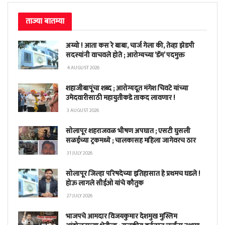
ताज्या बातम्या
अय्यो ! आता कस रे बाबा, चार्ज गेला की, तेव्हा झेडपी
सदस्यांनी वाचवले होते ; आरोग्यच्या ‘डॅम’ पदमुक्त
4 AUGUST 2026
शहाजीबापूंचा शब्द ; आरोग्यदूत मंगेश चिवटे यांच्या
उमेदवारीसाठी महायुतीकडे ताकद लावणार !
3 AUGUST 2026
सोलापूर शहराजवळ भीषण अपघात ; एसटी घुसली
सळईच्या ट्रकमध्ये ; चालकासह महिला जागेवरच ठार
31 JULY 2026
सोलापूर जिल्हा परिषदेच्या इतिहासात हे प्रथमच घडले !
होऊ लागले सीईओ यांचे कौतुक
27 JULY 2026
भाजपचे आमदार विजयकुमार देशमुख मुस्लिम