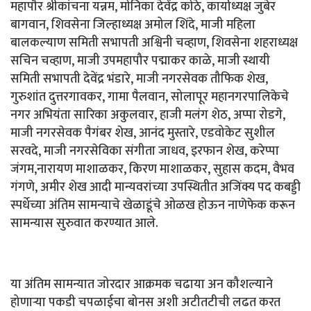
महापौर श्रीकांचना यन्नम, मोनिका देवेंद्र कोठे, कार्याध्यक्ष जुबेर
बागवान, शिवसेना जिल्हाध्यक्ष अमोल शिंदे, माजी महिला
बालकल्याण समिती सभापती अश्विनी चव्हाण, शिवसेना शहराध्यक्ष
सचिन चव्हाण, माजी उपमहापौर पद्माकर काळे, माजी स्थायी
समिती सभापती देवेंद्र भंडारे, माजी नगरसेवक तौफिक शेख,
गुरुशांत दुत्तरगावकर, गामा पैलवान, सोलापूर महानगरपालिकेचे
नगर अभियंता सारिका अकुलवार, हाजी मलंग शेठ, अप्पा रोडगे,
माजी नगरसेवक पैगंबर शेख, आनंद मुस्तारे, एडवोकेट सुशील
सरवदे, माजी नगरसेविका संगीता जाधव, इरफान शेख, करेप्पा
जंगम,नारायण माशाळकर, किरण माशाळकर, सुहास कदम, वैभव
गंगणे, अमीर शेख आदी मान्यवरांच्या उपस्थितीत अजिंक्य पद कबड्डी
स्पर्धेच्या अंतिम सामन्याचे खेळाडूंचे ओळख होऊन नाणेफेक करून
सामन्यास सुरुवात करण्यात आले.
या अंतिम सामन्यात जोरदार आक्रमक चढाया अन कौशल्याने
होणाऱ्या पकडी चपळाईचा बोनस अशी अटीतटीची लढत करत