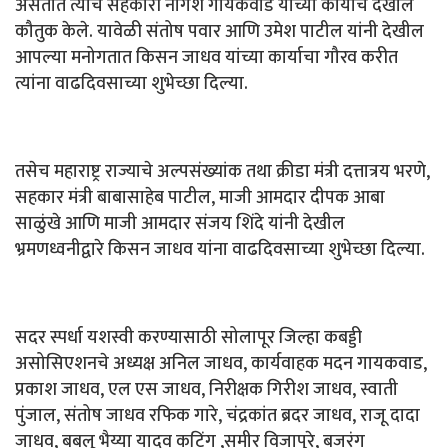
असतात त्यांचे सहकारी नागेश गायकवाड यांच्या कार्याचे देखील
कौतुक केले. यावेळी संतोष पवार आणि उमेश पाटील यांनी देखील
आपल्या मनोगतात किसन जाधव यांच्या कार्याचा गौरव करीत
त्यांना वाढदिवसाच्या शुभेच्छा दिल्या.
तसेच महाराष्ट्र राज्याचे अल्पसंख्यांक तथा क्रीडा मंत्री दत्तात्रय भरणे,
सहकार मंत्री बाबासाहेब पाटील, माजी आमदार दीपक आबा
साळुंखे आणि माजी आमदार संजय शिंदे यांनी देखील
भ्रमणध्वनीद्वारे किसन जाधव यांना वाढदिवसाच्या शुभेच्छा दिल्या.
सदर स्पर्धा यशस्वी करण्यासाठी सोलापूर जिल्हा कबड्डी
असोसिएशनचे अध्यक्ष अनिल जाधव, कार्यवाहक मदन गायकवाड,
प्रकाश जाधव, एल एस जाधव, निरीक्षक गिरीश जाधव, स्वाती
पुंजाल, संतोष जाधव रफिक गारे, चंद्रकांत ब्रदर जाधव, राजू दादा
जाधव, बबलू भैय्या यादव कटिंग ,समीर विजापुरे, बजरंग