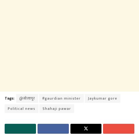
Tags:
@सोलापूर
#gaurdian minister
Jaykumar gore
Political news
Shahaji pawar