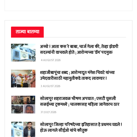
ताज्या बातम्या
अय्यो ! आता कस रे बाबा, चार्ज गेला की, तेव्हा झेडपी
सदस्यांनी वाचवले होते ; आरोग्यच्या ‘डॅम’ पदमुक्त
4 AUGUST 2026
शहाजीबापूंचा शब्द ; आरोग्यदूत मंगेश चिवटे यांच्या
उमेदवारीसाठी महायुतीकडे ताकद लावणार !
3 AUGUST 2026
सोलापूर शहराजवळ भीषण अपघात ; एसटी घुसली
सळईच्या ट्रकमध्ये ; चालकासह महिला जागेवरच ठार
31 JULY 2026
सोलापूर जिल्हा परिषदेच्या इतिहासात हे प्रथमच घडले !
होऊ लागले सीईओ यांचे कौतुक