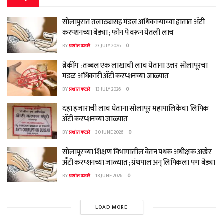
सोलापुरात तलाठ्यासह मंडल अधिकाऱ्याच्या हातात अँटी
करप्शनच्या बेड्या ; फोन पे वरून घेतली लाच
BY
प्रशांत कटारे
23 JULY 2026
0
ब्रेकींग : तब्बल एक लाखाची लाच घेताना उत्तर सोलापूरचा
मंडळ अधिकारी अँटी करप्शनच्या जाळ्यात
BY
प्रशांत कटारे
13 JULY 2026
0
दहा हजाराची लाच घेताना सोलापूर महापालिकेचा लिपिक
अँटी करप्शनच्या जाळ्यात
BY
प्रशांत कटारे
30 JUNE 2026
0
सोलापूरच्या शिक्षण विभागातील वेतन पथक अधीक्षक अखेर
अँटी करप्शनच्या जाळ्यात ; ग्रंथपाल अन् लिपिकला पण बेड्या
BY
प्रशांत कटारे
18 JUNE 2026
0
LOAD MORE