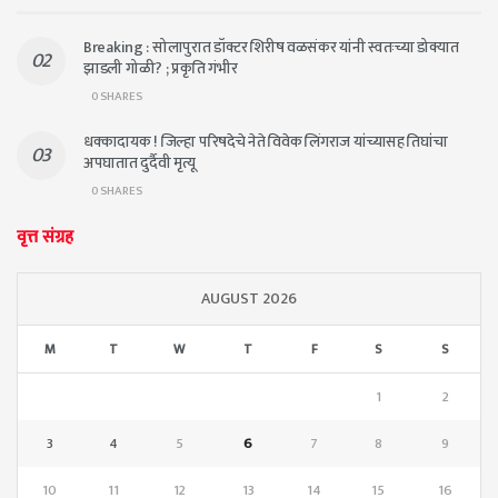
Breaking : सोलापुरात डॉक्टर शिरीष वळसंकर यांनी स्वतःच्या डोक्यात
झाडली गोळी? ; प्रकृति गंभीर
0 SHARES
धक्कादायक ! जिल्हा परिषदेचे नेते विवेक लिंगराज यांच्यासह तिघांचा
अपघातात दुर्दैवी मृत्यू
0 SHARES
वृत्त संग्रह
AUGUST 2026
M
T
W
T
F
S
S
1
2
3
4
5
6
7
8
9
10
11
12
13
14
15
16