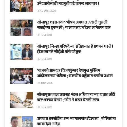
उमेदवारीसाठी महायुतीकडे ताकद लावणार !
3 AUGUST 2026
सोलापूर शहराजवळ भीषण अपघात ; एसटी घुसली
सळईच्या ट्रकमध्ये ; चालकासह महिला जागेवरच ठार
31 JULY 2026
सोलापूर जिल्हा परिषदेच्या इतिहासात हे प्रथमच घडले !
होऊ लागले सीईओ यांचे कौतुक
27 JULY 2026
भाजपचे आमदार विजयकुमार देशमुख मुस्लिम
आंदोलनाच्या भेटीला ; राजकीय वर्तुळात चर्चांना उधाण
25 JULY 2026
सोलापुरात तलाठ्यासह मंडल अधिकाऱ्याच्या हातात अँटी
करप्शनच्या बेड्या ; फोन पे वरून घेतली लाच
23 JULY 2026
जगन्नाथ बनसोडेंना उच्च न्यायालयात दिलासा ; पोलिसांना
काय दिले आदेश