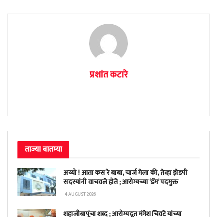
प्रशांत कटारे
ताज्या बातम्या
अय्यो ! आता कस रे बाबा, चार्ज गेला की, तेव्हा झेडपी
सदस्यांनी वाचवले होते ; आरोग्यच्या ‘डॅम’ पदमुक्त
4 AUGUST 2026
शहाजीबापूंचा शब्द ; आरोग्यदूत मंगेश चिवटे यांच्या