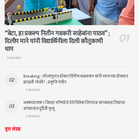
“बेटा, हा प्रकल्प नितीन गडकरी साहेबांना पाठव” ;
दिलीप माने यांनी विद्यार्थिनीला दिली कौतुकाची
थाप
0 SHARES
Breaking : सोलापुरात डॉक्टर शिरीष वळसंकर यांनी स्वतःच्या डोक्यात
झाडली गोळी? ; प्रकृति गंभीर
0 SHARES
धक्कादायक ! जिल्हा परिषदेचे नेते विवेक लिंगराज यांच्यासह तिघांचा
अपघातात दुर्दैवी मृत्यू
0 SHARES
वृत्त संग्रह