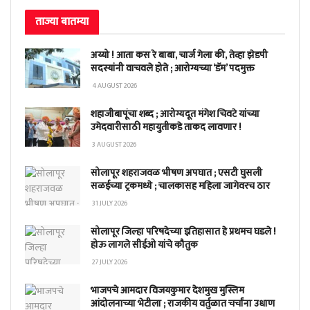
ताज्या बातम्या
अय्यो ! आता कस रे बाबा, चार्ज गेला की, तेव्हा झेडपी
सदस्यांनी वाचवले होते ; आरोग्यच्या ‘डॅम’ पदमुक्त
4 AUGUST 2026
शहाजीबापूंचा शब्द ; आरोग्यदूत मंगेश चिवटे यांच्या
उमेदवारीसाठी महायुतीकडे ताकद लावणार !
3 AUGUST 2026
सोलापूर शहराजवळ भीषण अपघात ; एसटी घुसली
सळईच्या ट्रकमध्ये ; चालकासह महिला जागेवरच ठार
31 JULY 2026
सोलापूर जिल्हा परिषदेच्या इतिहासात हे प्रथमच घडले !
होऊ लागले सीईओ यांचे कौतुक
27 JULY 2026
भाजपचे आमदार विजयकुमार देशमुख मुस्लिम
आंदोलनाच्या भेटीला ; राजकीय वर्तुळात चर्चांना उधाण