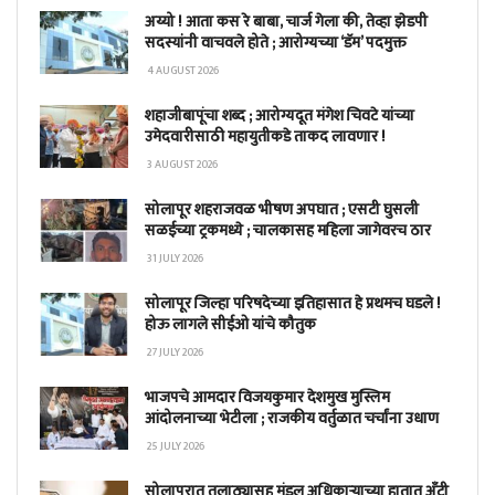
अय्यो ! आता कस रे बाबा, चार्ज गेला की, तेव्हा झेडपी
सदस्यांनी वाचवले होते ; आरोग्यच्या ‘डॅम’ पदमुक्त
4 AUGUST 2026
शहाजीबापूंचा शब्द ; आरोग्यदूत मंगेश चिवटे यांच्या
उमेदवारीसाठी महायुतीकडे ताकद लावणार !
3 AUGUST 2026
सोलापूर शहराजवळ भीषण अपघात ; एसटी घुसली
सळईच्या ट्रकमध्ये ; चालकासह महिला जागेवरच ठार
31 JULY 2026
सोलापूर जिल्हा परिषदेच्या इतिहासात हे प्रथमच घडले !
होऊ लागले सीईओ यांचे कौतुक
27 JULY 2026
भाजपचे आमदार विजयकुमार देशमुख मुस्लिम
आंदोलनाच्या भेटीला ; राजकीय वर्तुळात चर्चांना उधाण
25 JULY 2026
सोलापुरात तलाठ्यासह मंडल अधिकाऱ्याच्या हातात अँटी