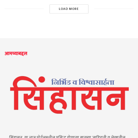
LOAD MORE
आमच्याबद्दल
सिंहासन या न्यूज पोर्टलमधील प्रसिद्ध होणाऱ्या बातम्या,जाहिराती व लेखातील