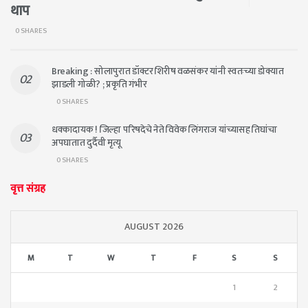
थाप
0 SHARES
Breaking : सोलापुरात डॉक्टर शिरीष वळसंकर यांनी स्वतःच्या डोक्यात
झाडली गोळी? ; प्रकृति गंभीर
0 SHARES
धक्कादायक ! जिल्हा परिषदेचे नेते विवेक लिंगराज यांच्यासह तिघांचा
अपघातात दुर्दैवी मृत्यू
0 SHARES
वृत्त संग्रह
AUGUST 2026
M
T
W
T
F
S
S
1
2