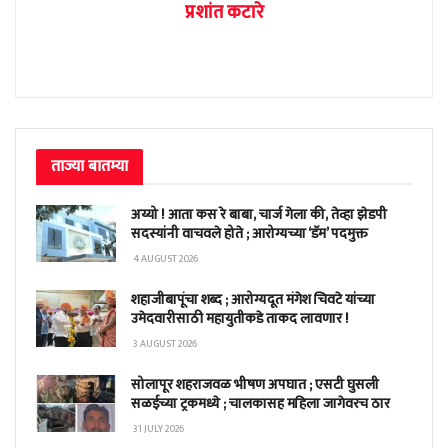
प्रशांत कटारे
ताज्या बातम्या
अय्यो ! आता कस रे बाबा, चार्ज गेला की, तेव्हा झेडपी
सदस्यांनी वाचवले होते ; आरोग्यच्या ‘डॅम’ पदमुक्त
4 AUGUST 2026
शहाजीबापूंचा शब्द ; आरोग्यदूत मंगेश चिवटे यांच्या
उमेदवारीसाठी महायुतीकडे ताकद लावणार !
3 AUGUST 2026
सोलापूर शहराजवळ भीषण अपघात ; एसटी घुसली
सळईच्या ट्रकमध्ये ; चालकासह महिला जागेवरच ठार
31 JULY 2026