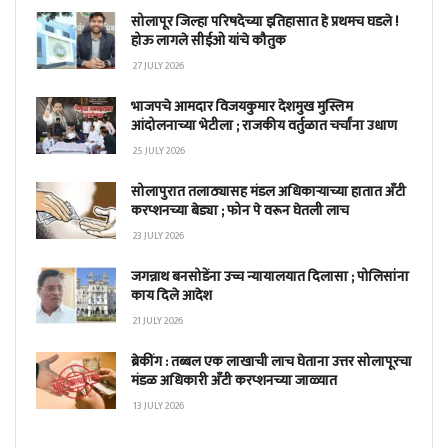
सोलापूर जिल्हा परिषदेच्या इतिहासात हे प्रथमच घडले !
होऊ लागले सीईओ यांचे कौतुक
27 JULY 2026
भाजपचे आमदार विजयकुमार देशमुख मुस्लिम
आंदोलनाच्या भेटीला ; राजकीय वर्तुळात चर्चांना उधाण
25 JULY 2026
सोलापुरात तलाठ्यासह मंडल अधिकाऱ्याच्या हातात अँटी
करप्शनच्या बेड्या ; फोन पे वरून घेतली लाच
23 JULY 2026
जगन्नाथ बनसोडेंना उच्च न्यायालयात दिलासा ; पोलिसांना
काय दिले आदेश
21 JULY 2026
ब्रेकींग : तब्बल एक लाखाची लाच घेताना उत्तर सोलापूरचा
मंडळ अधिकारी अँटी करप्शनच्या जाळ्यात
13 JULY 2026