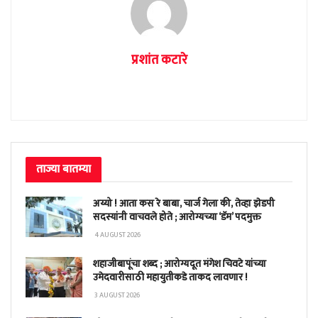
प्रशांत कटारे
ताज्या बातम्या
अय्यो ! आता कस रे बाबा, चार्ज गेला की, तेव्हा झेडपी
सदस्यांनी वाचवले होते ; आरोग्यच्या ‘डॅम’ पदमुक्त
4 AUGUST 2026
शहाजीबापूंचा शब्द ; आरोग्यदूत मंगेश चिवटे यांच्या
उमेदवारीसाठी महायुतीकडे ताकद लावणार !
3 AUGUST 2026