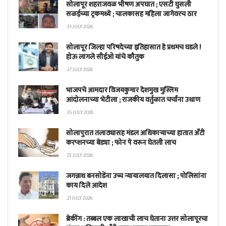
सोलापूर शहराजवळ भीषण अपघात ; एसटी घुसली
सळईच्या ट्रकमध्ये ; चालकासह महिला जागेवरच ठार
31 JULY 2026
सोलापूर जिल्हा परिषदेच्या इतिहासात हे प्रथमच घडले !
होऊ लागले सीईओ यांचे कौतुक
27 JULY 2026
भाजपचे आमदार विजयकुमार देशमुख मुस्लिम
आंदोलनाच्या भेटीला ; राजकीय वर्तुळात चर्चांना उधाण
25 JULY 2026
सोलापुरात तलाठ्यासह मंडल अधिकाऱ्याच्या हातात अँटी
करप्शनच्या बेड्या ; फोन पे वरून घेतली लाच
23 JULY 2026
जगन्नाथ बनसोडेंना उच्च न्यायालयात दिलासा ; पोलिसांना
काय दिले आदेश
21 JULY 2026
ब्रेकींग : तब्बल एक लाखाची लाच घेताना उत्तर सोलापूरचा