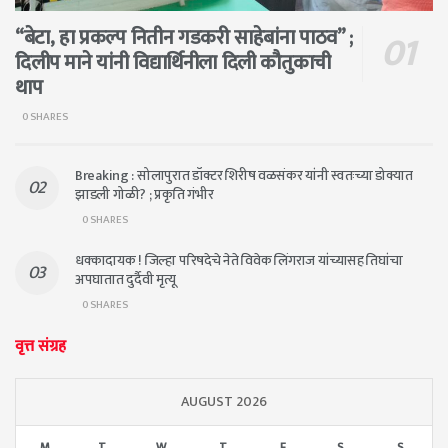
“बेटा, हा प्रकल्प नितीन गडकरी साहेबांना पाठव” ;
दिलीप माने यांनी विद्यार्थिनीला दिली कौतुकाची
थाप
0 SHARES
Breaking : सोलापुरात डॉक्टर शिरीष वळसंकर यांनी स्वतःच्या डोक्यात
झाडली गोळी? ; प्रकृति गंभीर
0 SHARES
धक्कादायक ! जिल्हा परिषदेचे नेते विवेक लिंगराज यांच्यासह तिघांचा
अपघातात दुर्दैवी मृत्यू
0 SHARES
वृत्त संग्रह
AUGUST 2026
M
T
W
T
F
S
S