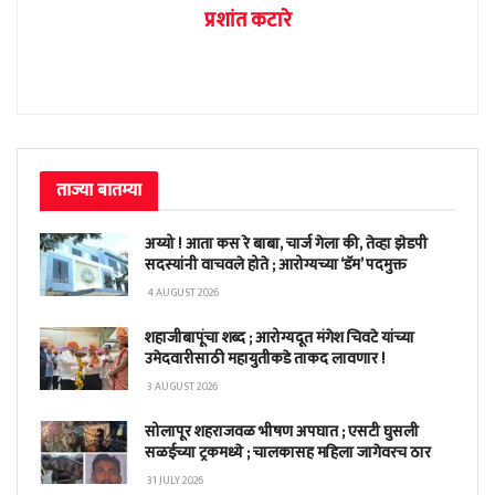
प्रशांत कटारे
ताज्या बातम्या
अय्यो ! आता कस रे बाबा, चार्ज गेला की, तेव्हा झेडपी
सदस्यांनी वाचवले होते ; आरोग्यच्या ‘डॅम’ पदमुक्त
4 AUGUST 2026
शहाजीबापूंचा शब्द ; आरोग्यदूत मंगेश चिवटे यांच्या
उमेदवारीसाठी महायुतीकडे ताकद लावणार !
3 AUGUST 2026
सोलापूर शहराजवळ भीषण अपघात ; एसटी घुसली
सळईच्या ट्रकमध्ये ; चालकासह महिला जागेवरच ठार
31 JULY 2026