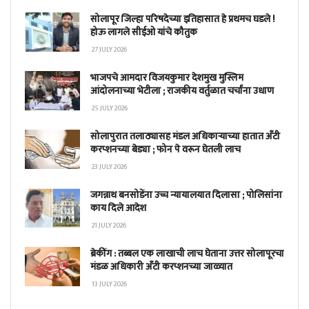
सोलापूर जिल्हा परिषदेच्या इतिहासात हे प्रथमच घडले !
होऊ लागले सीईओ यांचे कौतुक
27 JULY 2026
भाजपचे आमदार विजयकुमार देशमुख मुस्लिम
आंदोलनाच्या भेटीला ; राजकीय वर्तुळात चर्चांना उधाण
25 JULY 2026
सोलापुरात तलाठ्यासह मंडल अधिकाऱ्याच्या हातात अँटी
करप्शनच्या बेड्या ; फोन पे वरून घेतली लाच
23 JULY 2026
जगन्नाथ बनसोडेंना उच्च न्यायालयात दिलासा ; पोलिसांना
काय दिले आदेश
21 JULY 2026
ब्रेकींग : तब्बल एक लाखाची लाच घेताना उत्तर सोलापूरचा
मंडळ अधिकारी अँटी करप्शनच्या जाळ्यात
13 JULY 2026