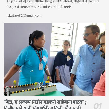
सिंहासन या न्यूज पोर्टलमधील प्रसिद्ध होणाऱ्या बातम्या,जाहिराती व लेखातील
मजकुराशी संपादक सहमत असतील असे नाही. संपर्क –
pkatare82@gmail.com
“बेटा, हा प्रकल्प नितीन गडकरी साहेबांना पाठव” ;
दिलीप माने यांनी विद्यार्थिनीला दिली कौतुकाची