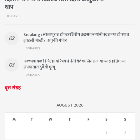
थाप
0 SHARES
Breaking : सोलापुरात डॉक्टर शिरीष वळसंकर यांनी स्वतःच्या डोक्यात
झाडली गोळी? ; प्रकृति गंभीर
0 SHARES
धक्कादायक ! जिल्हा परिषदेचे नेते विवेक लिंगराज यांच्यासह तिघांचा
अपघातात दुर्दैवी मृत्यू
0 SHARES
वृत्त संग्रह
AUGUST 2026
M
T
W
T
F
S
S
1
2