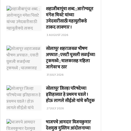
शहाजीबापूंचा शब्द ; आरोग्यदूत
मंगेश चिवटे यांच्या
उमेदवारीसाठी महायुतीकडे
ताकद लावणार !
3 AUGUST 2026
सोलापूर शहराजवळ भीषण
अपघात ; एसटी घुसली सळईच्या
ट्रकमध्ये ; चालकासह महिला
जागेवरच ठार
31 JULY 2026
सोलापूर जिल्हा परिषदेच्या
इतिहासात हे प्रथमच घडले !
होऊ लागले सीईओ यांचे कौतुक
27 JULY 2026
भाजपचे आमदार विजयकुमार
देशमुख मुस्लिम आंदोलनाच्या