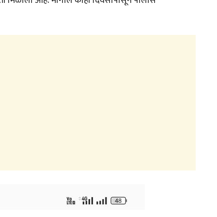
ोन्नती मिळाली आहे. मागील काही दिवसांपासून पोलीस