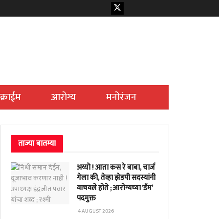
क्राईम
आरोग्य
मनोरंजन
ताज्या बातम्या
अय्यो ! आता कस रे बाबा, चार्ज
गेला की, तेव्हा झेडपी सदस्यांनी
वाचवले होते ; आरोग्यच्या ‘डॅम’
पदमुक्त
4 AUGUST 2026