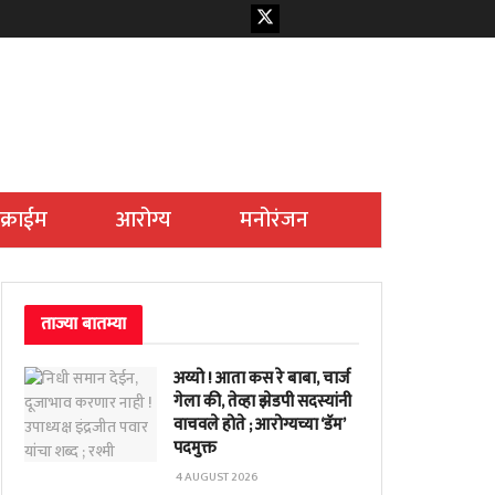
क्राईम
आरोग्य
मनोरंजन
ताज्या बातम्या
अय्यो ! आता कस रे बाबा, चार्ज
गेला की, तेव्हा झेडपी सदस्यांनी
वाचवले होते ; आरोग्यच्या ‘डॅम’
पदमुक्त
4 AUGUST 2026