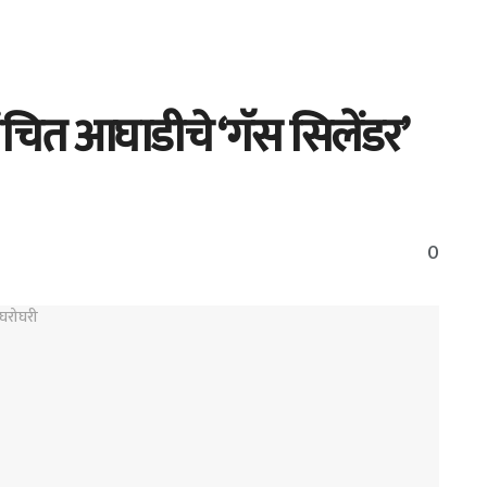
 वंचित आघाडीचे ‘गॅस सिलेंडर’
0