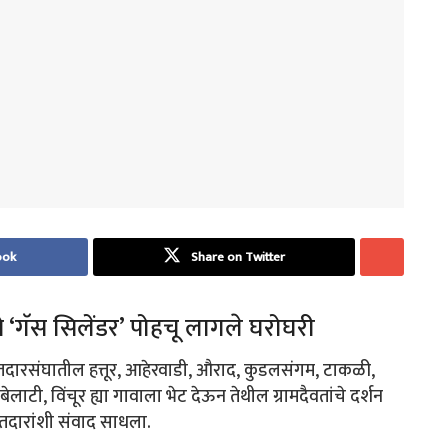
ook
Share on Twitter
चे ‘गॅस सिलेंडर’ पोहचू लागले घरोघरी
 मतदारसंघातील हत्तूर, आहेरवाडी, औराद, कुडलसंगम, टाकळी,
बेलाटी, विंचूर ह्या गावाला भेट देऊन तेथील ग्रामदैवतांचे दर्शन
तदारांशी संवाद साधला.