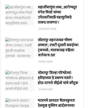
शहाजीबापूंचा शब्द ; आरोग्यदूत
मंगेश चिवटे यांच्या
उमेदवारीसाठी महायुतीकडे
ताकद लावणार !
3 AUGUST 2026
सोलापूर शहराजवळ भीषण
अपघात ; एसटी घुसली सळईच्या
ट्रकमध्ये ; चालकासह महिला
जागेवरच ठार
31 JULY 2026
सोलापूर जिल्हा परिषदेच्या
इतिहासात हे प्रथमच घडले !
होऊ लागले सीईओ यांचे कौतुक
27 JULY 2026
भाजपचे आमदार विजयकुमार
देशमुख मुस्लिम आंदोलनाच्या