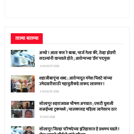
ताज्या बातम्या
अय्यो ! आता कस रे बाबा, चार्ज गेला की, तेव्हा झेडपी
सदस्यांनी वाचवले होते ; आरोग्यच्या ‘डॅम’ पदमुक्त
4 AUGUST 2026
शहाजीबापूंचा शब्द ; आरोग्यदूत मंगेश चिवटे यांच्या
उमेदवारीसाठी महायुतीकडे ताकद लावणार !
3 AUGUST 2026
सोलापूर शहराजवळ भीषण अपघात ; एसटी घुसली
सळईच्या ट्रकमध्ये ; चालकासह महिला जागेवरच ठार
31 JULY 2026
सोलापूर जिल्हा परिषदेच्या इतिहासात हे प्रथमच घडले !