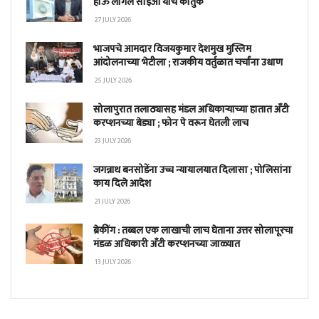
होऊ लागले सीईओ यांचे कौतुक
27 JULY 2026
भाजपचे आमदार विजयकुमार देशमुख मुस्लिम
आंदोलनाच्या भेटीला ; राजकीय वर्तुळात चर्चांना उधाण
25 JULY 2026
सोलापुरात तलाठ्यासह मंडल अधिकाऱ्याच्या हातात अँटी
करप्शनच्या बेड्या ; फोन पे वरून घेतली लाच
23 JULY 2026
जगन्नाथ बनसोडेंना उच्च न्यायालयात दिलासा ; पोलिसांना
काय दिले आदेश
21 JULY 2026
ब्रेकींग : तब्बल एक लाखाची लाच घेताना उत्तर सोलापूरचा
मंडळ अधिकारी अँटी करप्शनच्या जाळ्यात
13 JULY 2026