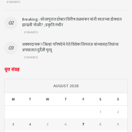
0 SHARES
Breaking : सोलापुरात डॉक्टर शिरीष वळसंकर यांनी स्वतःच्या डोक्यात
झाडली गोळी? ; प्रकृति गंभीर
0 SHARES
धक्कादायक ! जिल्हा परिषदेचे नेते विवेक लिंगराज यांच्यासह तिघांचा
अपघातात दुर्दैवी मृत्यू
0 SHARES
वृत्त संग्रह
AUGUST 2026
M
T
W
T
F
S
S
1
2
3
4
5
6
7
8
9