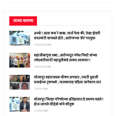
ताज्या बातम्या
अय्यो ! आता कस रे बाबा, चार्ज गेला की, तेव्हा झेडपी
सदस्यांनी वाचवले होते ; आरोग्यच्या ‘डॅम’ पदमुक्त
4 AUGUST 2026
शहाजीबापूंचा शब्द ; आरोग्यदूत मंगेश चिवटे यांच्या
उमेदवारीसाठी महायुतीकडे ताकद लावणार !
3 AUGUST 2026
सोलापूर शहराजवळ भीषण अपघात ; एसटी घुसली
सळईच्या ट्रकमध्ये ; चालकासह महिला जागेवरच ठार
31 JULY 2026
सोलापूर जिल्हा परिषदेच्या इतिहासात हे प्रथमच घडले !
होऊ लागले सीईओ यांचे कौतुक
27 JULY 2026