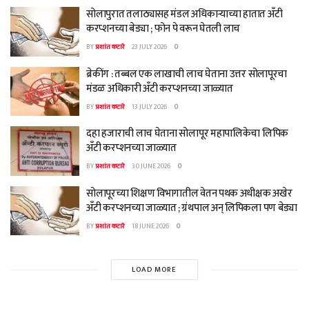
सोलापुरात तलाठ्यासह मंडल अधिकाऱ्याच्या हातात अँटी
करप्शनच्या बेड्या ; फोन पे वरून घेतली लाच
BY
प्रशांत कटारे
23 JULY 2026
0
ब्रेकींग : तब्बल एक लाखाची लाच घेताना उत्तर सोलापूरचा
मंडळ अधिकारी अँटी करप्शनच्या जाळ्यात
BY
प्रशांत कटारे
13 JULY 2026
0
दहा हजाराची लाच घेताना सोलापूर महापालिकेचा लिपिक
अँटी करप्शनच्या जाळ्यात
BY
प्रशांत कटारे
30 JUNE 2026
0
सोलापूरच्या शिक्षण विभागातील वेतन पथक अधीक्षक अखेर
अँटी करप्शनच्या जाळ्यात ; ग्रंथपाल अन् लिपिकला पण बेड्या
BY
प्रशांत कटारे
18 JUNE 2026
0
LOAD MORE