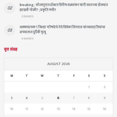
Breaking : सोलापुरात डॉक्टर शिरीष वळसंकर यांनी स्वतःच्या डोक्यात
झाडली गोळी? ; प्रकृति गंभीर
0 SHARES
धक्कादायक ! जिल्हा परिषदेचे नेते विवेक लिंगराज यांच्यासह तिघांचा
अपघातात दुर्दैवी मृत्यू
0 SHARES
वृत्त संग्रह
AUGUST 2026
M
T
W
T
F
S
S
1
2
3
4
5
6
7
8
9
10
11
12
13
14
15
16