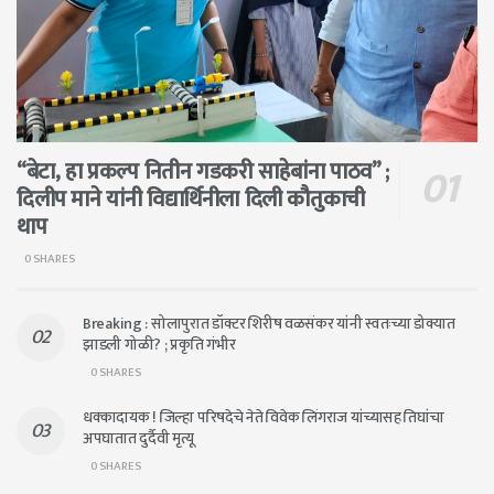
“बेटा, हा प्रकल्प नितीन गडकरी साहेबांना पाठव” ;
दिलीप माने यांनी विद्यार्थिनीला दिली कौतुकाची
थाप
0 SHARES
Breaking : सोलापुरात डॉक्टर शिरीष वळसंकर यांनी स्वतःच्या डोक्यात
झाडली गोळी? ; प्रकृति गंभीर
0 SHARES
धक्कादायक ! जिल्हा परिषदेचे नेते विवेक लिंगराज यांच्यासह तिघांचा
अपघातात दुर्दैवी मृत्यू
0 SHARES