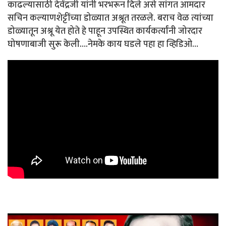
काढल्यासाठी देवेंद्रजी यांनी भरभरून दिले असे सांगत आमदार
सचिन कल्याणशेट्टींच्या डोळ्यात अश्रूत तरळले. बराच वेळ त्यांच्या
डोळ्यातून अश्रू येत होते हे पाहून उपस्थित कार्यकर्त्यांनी जोरदार
घोषणाबाजी सुरू केली….नेमके काय घडले पहा हा व्हिडिओ…