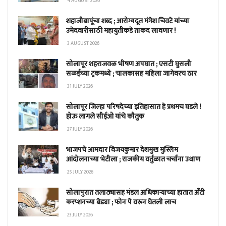
4 AUGUST 2026
शहाजीबापूंचा शब्द ; आरोग्यदूत मंगेश चिवटे यांच्या
उमेदवारीसाठी महायुतीकडे ताकद लावणार !
3 AUGUST 2026
सोलापूर शहराजवळ भीषण अपघात ; एसटी घुसली
सळईच्या ट्रकमध्ये ; चालकासह महिला जागेवरच ठार
31 JULY 2026
सोलापूर जिल्हा परिषदेच्या इतिहासात हे प्रथमच घडले !
होऊ लागले सीईओ यांचे कौतुक
27 JULY 2026
भाजपचे आमदार विजयकुमार देशमुख मुस्लिम
आंदोलनाच्या भेटीला ; राजकीय वर्तुळात चर्चांना उधाण
25 JULY 2026
सोलापुरात तलाठ्यासह मंडल अधिकाऱ्याच्या हातात अँटी
करप्शनच्या बेड्या ; फोन पे वरून घेतली लाच
23 JULY 2026