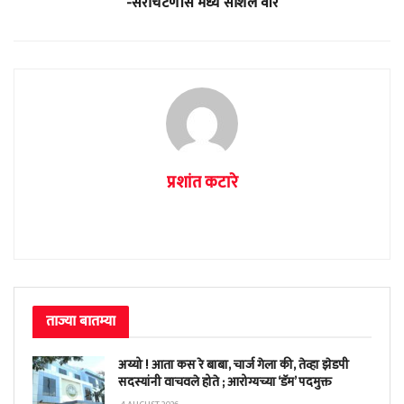
-सरचिटणीस मध्ये सोशल वॉर
प्रशांत कटारे
ताज्या बातम्या
अय्यो ! आता कस रे बाबा, चार्ज गेला की, तेव्हा झेडपी
सदस्यांनी वाचवले होते ; आरोग्यच्या ‘डॅम’ पदमुक्त