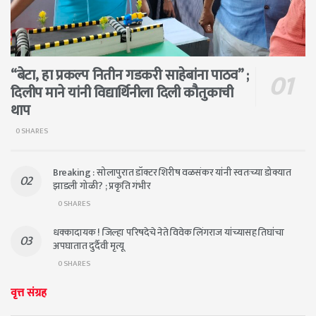
“बेटा, हा प्रकल्प नितीन गडकरी साहेबांना पाठव” ;
दिलीप माने यांनी विद्यार्थिनीला दिली कौतुकाची
थाप
0 SHARES
Breaking : सोलापुरात डॉक्टर शिरीष वळसंकर यांनी स्वतःच्या डोक्यात
झाडली गोळी? ; प्रकृति गंभीर
0 SHARES
धक्कादायक ! जिल्हा परिषदेचे नेते विवेक लिंगराज यांच्यासह तिघांचा
अपघातात दुर्दैवी मृत्यू
0 SHARES
वृत्त संग्रह