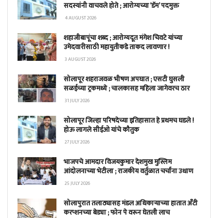
सदस्यांनी वाचवले होते ; आरोग्यच्या ‘डॅम’ पदमुक्त
4 AUGUST 2026
शहाजीबापूंचा शब्द ; आरोग्यदूत मंगेश चिवटे यांच्या
उमेदवारीसाठी महायुतीकडे ताकद लावणार !
3 AUGUST 2026
सोलापूर शहराजवळ भीषण अपघात ; एसटी घुसली
सळईच्या ट्रकमध्ये ; चालकासह महिला जागेवरच ठार
31 JULY 2026
सोलापूर जिल्हा परिषदेच्या इतिहासात हे प्रथमच घडले !
होऊ लागले सीईओ यांचे कौतुक
27 JULY 2026
भाजपचे आमदार विजयकुमार देशमुख मुस्लिम
आंदोलनाच्या भेटीला ; राजकीय वर्तुळात चर्चांना उधाण
25 JULY 2026
सोलापुरात तलाठ्यासह मंडल अधिकाऱ्याच्या हातात अँटी
करप्शनच्या बेड्या ; फोन पे वरून घेतली लाच