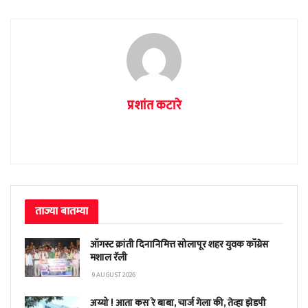
प्रशांत कटारे
ताज्या बातम्या
ऑगस्ट क्रांती दिनानिमित्त सोलापूर शहर युवक कॉंग्रेस
मशाल रॅली
9 AUGUST 2026
अय्यो ! आता कस रे बाबा, चार्ज गेला की, तेव्हा झेडपी