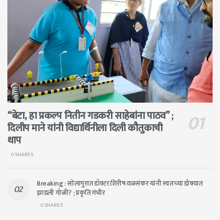
“बेटा, हा प्रकल्प नितीन गडकरी साहेबांना पाठव” ;
दिलीप माने यांनी विद्यार्थिनीला दिली कौतुकाची
थाप
0 SHARES
Breaking : सोलापुरात डॉक्टर शिरीष वळसंकर यांनी स्वतःच्या डोक्यात
झाडली गोळी? ; प्रकृति गंभीर
0 SHARES