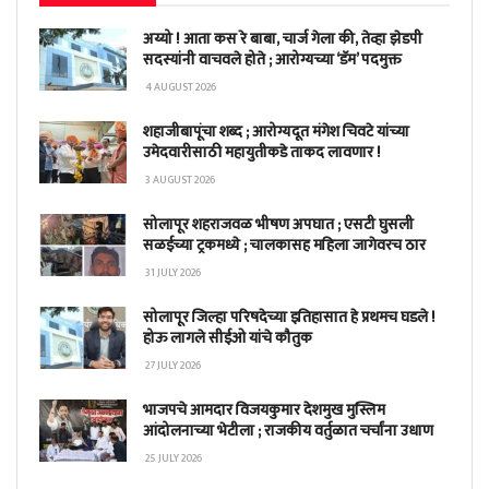
अय्यो ! आता कस रे बाबा, चार्ज गेला की, तेव्हा झेडपी
सदस्यांनी वाचवले होते ; आरोग्यच्या ‘डॅम’ पदमुक्त
4 AUGUST 2026
शहाजीबापूंचा शब्द ; आरोग्यदूत मंगेश चिवटे यांच्या
उमेदवारीसाठी महायुतीकडे ताकद लावणार !
3 AUGUST 2026
सोलापूर शहराजवळ भीषण अपघात ; एसटी घुसली
सळईच्या ट्रकमध्ये ; चालकासह महिला जागेवरच ठार
31 JULY 2026
सोलापूर जिल्हा परिषदेच्या इतिहासात हे प्रथमच घडले !
होऊ लागले सीईओ यांचे कौतुक
27 JULY 2026
भाजपचे आमदार विजयकुमार देशमुख मुस्लिम
आंदोलनाच्या भेटीला ; राजकीय वर्तुळात चर्चांना उधाण
25 JULY 2026