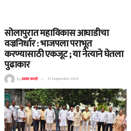
सोलापुरात महाविकास आघाडीचा
वज्रनिर्धार : भाजपला पराभूत
करण्यासाठी एकजूट ; या नेत्याने घेतला
पुढाकार
by
प्रशांत कटारे
21 September 2025