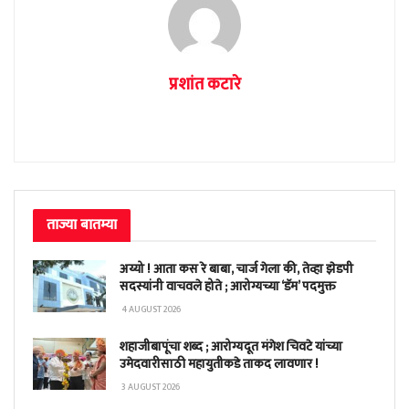
प्रशांत कटारे
ताज्या बातम्या
अय्यो ! आता कस रे बाबा, चार्ज गेला की, तेव्हा झेडपी
सदस्यांनी वाचवले होते ; आरोग्यच्या ‘डॅम’ पदमुक्त
4 AUGUST 2026
शहाजीबापूंचा शब्द ; आरोग्यदूत मंगेश चिवटे यांच्या
उमेदवारीसाठी महायुतीकडे ताकद लावणार !
3 AUGUST 2026