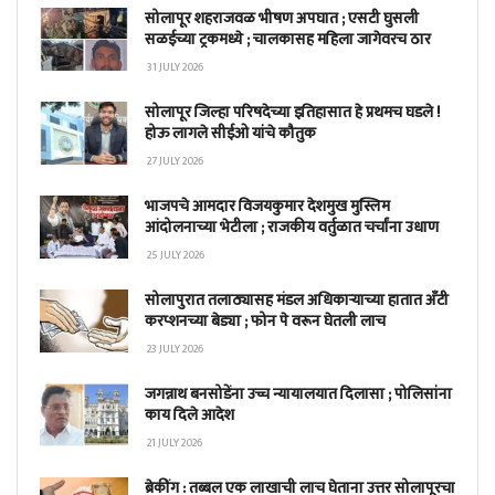
सोलापूर शहराजवळ भीषण अपघात ; एसटी घुसली
सळईच्या ट्रकमध्ये ; चालकासह महिला जागेवरच ठार
31 JULY 2026
सोलापूर जिल्हा परिषदेच्या इतिहासात हे प्रथमच घडले !
होऊ लागले सीईओ यांचे कौतुक
27 JULY 2026
भाजपचे आमदार विजयकुमार देशमुख मुस्लिम
आंदोलनाच्या भेटीला ; राजकीय वर्तुळात चर्चांना उधाण
25 JULY 2026
सोलापुरात तलाठ्यासह मंडल अधिकाऱ्याच्या हातात अँटी
करप्शनच्या बेड्या ; फोन पे वरून घेतली लाच
23 JULY 2026
जगन्नाथ बनसोडेंना उच्च न्यायालयात दिलासा ; पोलिसांना
काय दिले आदेश
21 JULY 2026
ब्रेकींग : तब्बल एक लाखाची लाच घेताना उत्तर सोलापूरचा