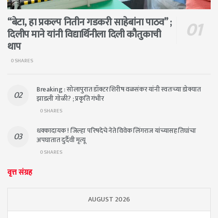
“बेटा, हा प्रकल्प नितीन गडकरी साहेबांना पाठव” ;
दिलीप माने यांनी विद्यार्थिनीला दिली कौतुकाची
थाप
0 SHARES
Breaking : सोलापुरात डॉक्टर शिरीष वळसंकर यांनी स्वतःच्या डोक्यात
झाडली गोळी? ; प्रकृति गंभीर
0 SHARES
धक्कादायक ! जिल्हा परिषदेचे नेते विवेक लिंगराज यांच्यासह तिघांचा
अपघातात दुर्दैवी मृत्यू
0 SHARES
वृत्त संग्रह
AUGUST 2026