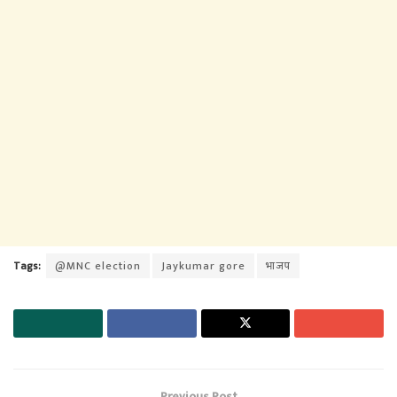
Tags:
@MNC election
Jaykumar gore
भाजप
Previous Post