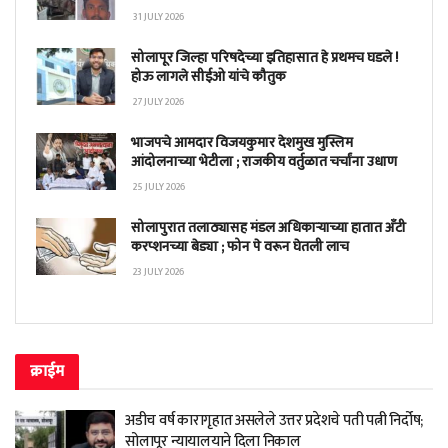
31 JULY 2026
सोलापूर जिल्हा परिषदेच्या इतिहासात हे प्रथमच घडले !
होऊ लागले सीईओ यांचे कौतुक
27 JULY 2026
भाजपचे आमदार विजयकुमार देशमुख मुस्लिम
आंदोलनाच्या भेटीला ; राजकीय वर्तुळात चर्चांना उधाण
25 JULY 2026
सोलापुरात तलाठ्यासह मंडल अधिकाऱ्याच्या हातात अँटी
करप्शनच्या बेड्या ; फोन पे वरून घेतली लाच
23 JULY 2026
क्राईम
अडीच वर्ष कारागृहात असलेले उत्तर प्रदेशचे पती पत्नी निर्दोष;
सोलापूर न्यायालयाने दिला निकाल