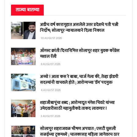
ताज्या बातम्या
अडीच वर्ष कारागृहात असलेले उत्तर प्रदेशचे पती पत्नी
निर्दोष; सोलापूर न्यायालयाने दिला निकाल
10 AUGUST 2026
ऑगस्ट क्रांती दिनानिमित्त सोलापूर शहर युवक कॉंग्रेस
मशाल रॅली
9 AUGUST 2026
अय्यो ! आता कस रे बाबा, चार्ज गेला की, तेव्हा झेडपी
सदस्यांनी वाचवले होते ; आरोग्यच्या ‘डॅम’ पदमुक्त
4 AUGUST 2026
शहाजीबापूंचा शब्द ; आरोग्यदूत मंगेश चिवटे यांच्या
उमेदवारीसाठी महायुतीकडे ताकद लावणार !
3 AUGUST 2026
सोलापूर शहराजवळ भीषण अपघात ; एसटी घुसली
सळईच्या ट्रकमध्ये ; चालकासह महिला जागेवरच ठार