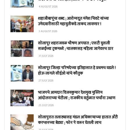
4 AUGUST 2026
शहाजीबापूंचा शब्द ; आरोग्यदूत मंगेश चिवटे यांच्या
उमेदवारीसाठी महायुतीकडे ताकद लावणार !
3 AUGUST 2026
सोलापूर शहराजवळ भीषण अपघात ; एसटी घुसली
सळईच्या ट्रकमध्ये ; चालकासह महिला जागेवरच ठार
31 JULY 2026
सोलापूर जिल्हा परिषदेच्या इतिहासात हे प्रथमच घडले !
होऊ लागले सीईओ यांचे कौतुक
27 JULY 2026
भाजपचे आमदार विजयकुमार देशमुख मुस्लिम
आंदोलनाच्या भेटीला ; राजकीय वर्तुळात चर्चांना उधाण
25 JULY 2026
सोलापुरात तलाठ्यासह मंडल अधिकाऱ्याच्या हातात अँटी
करप्शनच्या बेड्या ; फोन पे वरून घेतली लाच