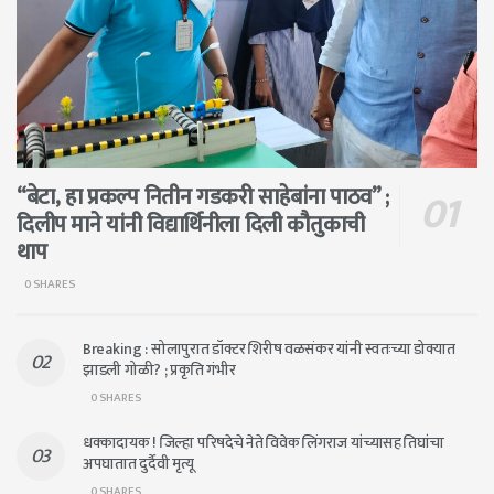
“बेटा, हा प्रकल्प नितीन गडकरी साहेबांना पाठव” ;
दिलीप माने यांनी विद्यार्थिनीला दिली कौतुकाची
थाप
0 SHARES
Breaking : सोलापुरात डॉक्टर शिरीष वळसंकर यांनी स्वतःच्या डोक्यात
झाडली गोळी? ; प्रकृति गंभीर
0 SHARES
धक्कादायक ! जिल्हा परिषदेचे नेते विवेक लिंगराज यांच्यासह तिघांचा
अपघातात दुर्दैवी मृत्यू
0 SHARES