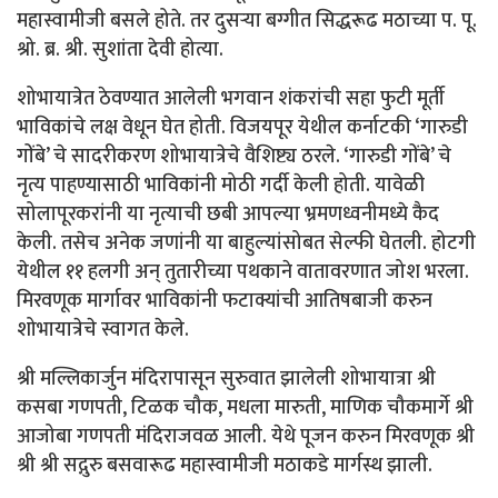
महास्वामीजी बसले होते. तर दुसऱ्या बग्गीत सिद्धरूढ मठाच्या प. पू.
श्रो. ब्र. श्री. सुशांता देवी होत्या.
शोभायात्रेत ठेवण्यात आलेली भगवान शंकरांची सहा फुटी मूर्ती
भाविकांचे लक्ष वेधून घेत होती. विजयपूर येथील कर्नाटकी ‘गारुडी
गोंबे’ चे सादरीकरण शोभायात्रेचे वैशिष्ट्य ठरले. ‘गारुडी गोंबे’ चे
नृत्य पाहण्यासाठी भाविकांनी मोठी गर्दी केली होती. यावेळी
सोलापूरकरांनी या नृत्याची छबी आपल्या भ्रमणध्वनीमध्ये कैद
केली. तसेच अनेक जणांनी या बाहुल्यांसोबत सेल्फी घेतली. होटगी
येथील ११ हलगी अन् तुतारीच्या पथकाने वातावरणात जोश भरला.
मिरवणूक मार्गावर भाविकांनी फटाक्यांची आतिषबाजी करुन
शोभायात्रेचे स्वागत केले.
श्री मल्लिकार्जुन मंदिरापासून सुरुवात झालेली शोभायात्रा श्री
कसबा गणपती, टिळक चौक, मधला मारुती, माणिक चौकमार्गे श्री
आजोबा गणपती मंदिराजवळ आली. येथे पूजन करुन मिरवणूक श्री
श्री श्री सद्गुरु बसवारूढ महास्वामीजी मठाकडे मार्गस्थ झाली.