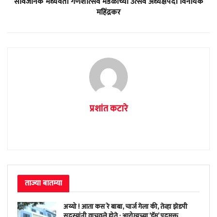
सार्वजनिक मध्यवर्ती गणेशोत्सव मंडळाच्या उत्सव अध्यक्षपदी विनायक
महिंद्रकर
प्रशांत कटारे
ताज्या बातम्या
अय्यो ! आता कस रे बाबा, चार्ज गेला की, तेव्हा झेडपी
सदस्यांनी वाचवले होते ; आरोग्यच्या ‘डॅम’ पदमुक्त