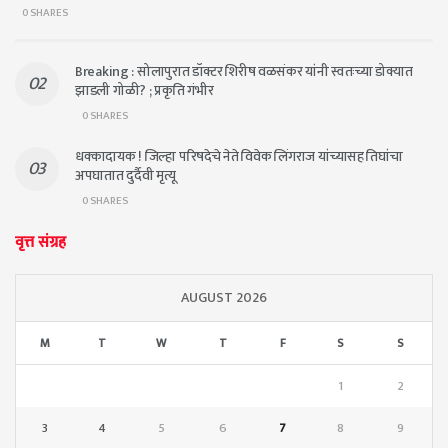
0 SHARES
Breaking : सोलापुरात डॉक्टर शिरीष वळसंकर यांनी स्वतःच्या डोक्यात
झाडली गोळी? ; प्रकृति गंभीर
0 SHARES
धक्कादायक ! जिल्हा परिषदेचे नेते विवेक लिंगराज यांच्यासह तिघांचा
अपघातात दुर्दैवी मृत्यू
0 SHARES
वृत्त संग्रह
AUGUST 2026
M
T
W
T
F
S
S
1
2
3
4
5
6
7
8
9