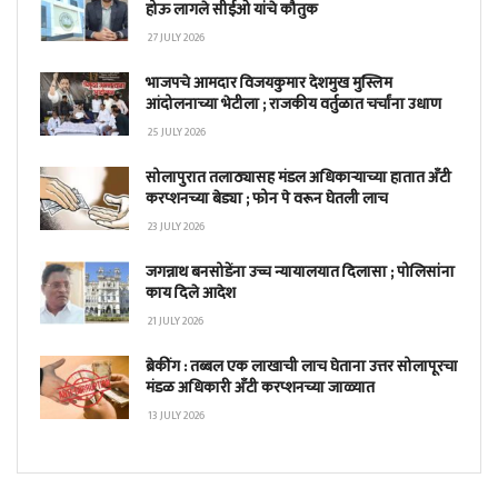
होऊ लागले सीईओ यांचे कौतुक
27 JULY 2026
भाजपचे आमदार विजयकुमार देशमुख मुस्लिम
आंदोलनाच्या भेटीला ; राजकीय वर्तुळात चर्चांना उधाण
25 JULY 2026
सोलापुरात तलाठ्यासह मंडल अधिकाऱ्याच्या हातात अँटी
करप्शनच्या बेड्या ; फोन पे वरून घेतली लाच
23 JULY 2026
जगन्नाथ बनसोडेंना उच्च न्यायालयात दिलासा ; पोलिसांना
काय दिले आदेश
21 JULY 2026
ब्रेकींग : तब्बल एक लाखाची लाच घेताना उत्तर सोलापूरचा
मंडळ अधिकारी अँटी करप्शनच्या जाळ्यात
13 JULY 2026