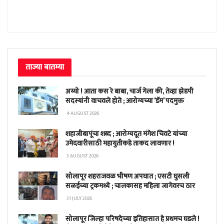
ताज्या बातम्या
अय्यो ! आता कस रे बाबा, चार्ज गेला की, तेव्हा झेडपी
सदस्यांनी वाचवले होते ; आरोग्यच्या ‘डॅम’ पदमुक्त
4 AUGUST 2026
शहाजीबापूंचा शब्द ; आरोग्यदूत मंगेश चिवटे यांच्या
उमेदवारीसाठी महायुतीकडे ताकद लावणार !
3 AUGUST 2026
सोलापूर शहराजवळ भीषण अपघात ; एसटी घुसली
सळईच्या ट्रकमध्ये ; चालकासह महिला जागेवरच ठार
31 JULY 2026
सोलापूर जिल्हा परिषदेच्या इतिहासात हे प्रथमच घडले !