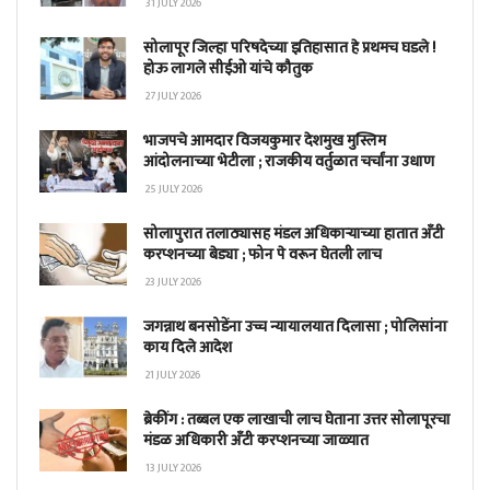
31 JULY 2026
सोलापूर जिल्हा परिषदेच्या इतिहासात हे प्रथमच घडले !
होऊ लागले सीईओ यांचे कौतुक
27 JULY 2026
भाजपचे आमदार विजयकुमार देशमुख मुस्लिम
आंदोलनाच्या भेटीला ; राजकीय वर्तुळात चर्चांना उधाण
25 JULY 2026
सोलापुरात तलाठ्यासह मंडल अधिकाऱ्याच्या हातात अँटी
करप्शनच्या बेड्या ; फोन पे वरून घेतली लाच
23 JULY 2026
जगन्नाथ बनसोडेंना उच्च न्यायालयात दिलासा ; पोलिसांना
काय दिले आदेश
21 JULY 2026
ब्रेकींग : तब्बल एक लाखाची लाच घेताना उत्तर सोलापूरचा
मंडळ अधिकारी अँटी करप्शनच्या जाळ्यात
13 JULY 2026