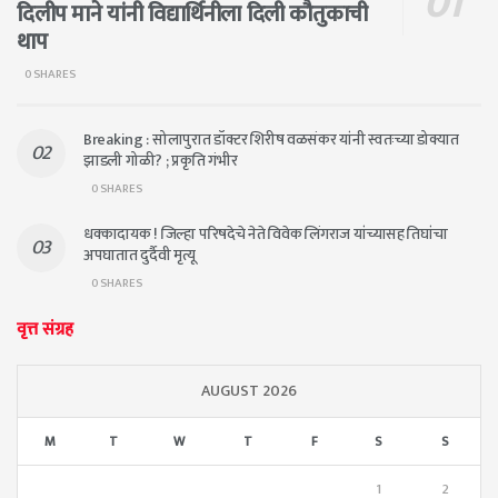
दिलीप माने यांनी विद्यार्थिनीला दिली कौतुकाची
थाप
0 SHARES
Breaking : सोलापुरात डॉक्टर शिरीष वळसंकर यांनी स्वतःच्या डोक्यात
झाडली गोळी? ; प्रकृति गंभीर
0 SHARES
धक्कादायक ! जिल्हा परिषदेचे नेते विवेक लिंगराज यांच्यासह तिघांचा
अपघातात दुर्दैवी मृत्यू
0 SHARES
वृत्त संग्रह
AUGUST 2026
M
T
W
T
F
S
S
1
2