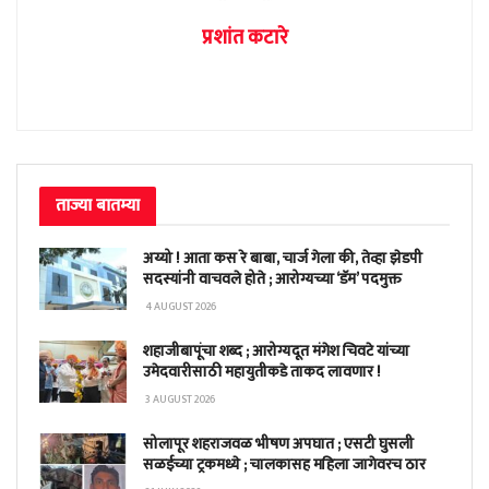
प्रशांत कटारे
ताज्या बातम्या
अय्यो ! आता कस रे बाबा, चार्ज गेला की, तेव्हा झेडपी
सदस्यांनी वाचवले होते ; आरोग्यच्या ‘डॅम’ पदमुक्त
4 AUGUST 2026
शहाजीबापूंचा शब्द ; आरोग्यदूत मंगेश चिवटे यांच्या
उमेदवारीसाठी महायुतीकडे ताकद लावणार !
3 AUGUST 2026
सोलापूर शहराजवळ भीषण अपघात ; एसटी घुसली
सळईच्या ट्रकमध्ये ; चालकासह महिला जागेवरच ठार