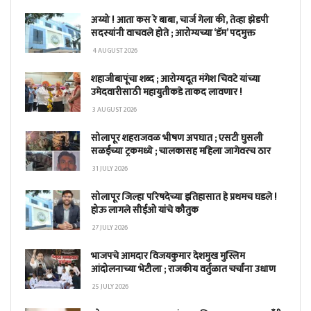
अय्यो ! आता कस रे बाबा, चार्ज गेला की, तेव्हा झेडपी
सदस्यांनी वाचवले होते ; आरोग्यच्या ‘डॅम’ पदमुक्त
4 AUGUST 2026
शहाजीबापूंचा शब्द ; आरोग्यदूत मंगेश चिवटे यांच्या
उमेदवारीसाठी महायुतीकडे ताकद लावणार !
3 AUGUST 2026
सोलापूर शहराजवळ भीषण अपघात ; एसटी घुसली
सळईच्या ट्रकमध्ये ; चालकासह महिला जागेवरच ठार
31 JULY 2026
सोलापूर जिल्हा परिषदेच्या इतिहासात हे प्रथमच घडले !
होऊ लागले सीईओ यांचे कौतुक
27 JULY 2026
भाजपचे आमदार विजयकुमार देशमुख मुस्लिम
आंदोलनाच्या भेटीला ; राजकीय वर्तुळात चर्चांना उधाण
25 JULY 2026