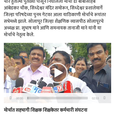
चार हुतात्मा पुतळ्या पासून निघालेला मोर्चा डॉ बाबासाहेब
आंबेडकर चौक, सिध्देश्वर मंदिर समोरून, सिध्देश्वर प्रशालेमार्गे
जिल्हा परिषदेच्या पुनम गेटवर आला याठिकाणी मोर्चाचे रूपांतर
सभेमध्ये झाले. सोलापूर जिल्हा शैक्षणिक व्यासपीठ सोलापूरचे
अध्यक्ष प्रा. सुभाष माने आणि समन्वयक तानाजी माने यांनी या
मोर्चाचे नेतृत्व केले.
Video
Player
00:00
02:53
मोर्चात सहभागी शिक्षक शिक्षकेतर कर्मचारी संघटना