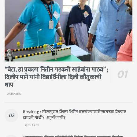
“बेटा, हा प्रकल्प नितीन गडकरी साहेबांना पाठव” ;
दिलीप माने यांनी विद्यार्थिनीला दिली कौतुकाची
थाप
0 SHARES
Breaking : सोलापुरात डॉक्टर शिरीष वळसंकर यांनी स्वतःच्या डोक्यात
झाडली गोळी? ; प्रकृति गंभीर
0 SHARES