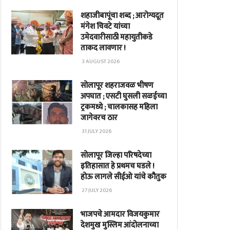
शहाजीबापूंचा शब्द ; आरोग्यदूत
मंगेश चिवटे यांच्या
उमेदवारीसाठी महायुतीकडे
ताकद लावणार !
3 AUGUST 2026
सोलापूर शहराजवळ भीषण
अपघात ; एसटी घुसली सळईच्या
ट्रकमध्ये ; चालकासह महिला
जागेवरच ठार
31 JULY 2026
सोलापूर जिल्हा परिषदेच्या
इतिहासात हे प्रथमच घडले !
होऊ लागले सीईओ यांचे कौतुक
27 JULY 2026
भाजपचे आमदार विजयकुमार
देशमुख मुस्लिम आंदोलनाच्या