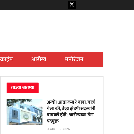
क्राईम
आरोग्य
मनोरंजन
ताज्या बातम्या
अय्यो ! आता कस रे बाबा, चार्ज
गेला की, तेव्हा झेडपी सदस्यांनी
वाचवले होते ; आरोग्यच्या ‘डॅम’
पदमुक्त
4 AUGUST 2026