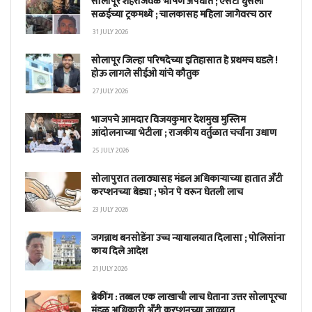
सोलापूर शहराजवळ भीषण अपघात ; एसटी घुसली
सळईच्या ट्रकमध्ये ; चालकासह महिला जागेवरच ठार
31 JULY 2026
सोलापूर जिल्हा परिषदेच्या इतिहासात हे प्रथमच घडले !
होऊ लागले सीईओ यांचे कौतुक
27 JULY 2026
भाजपचे आमदार विजयकुमार देशमुख मुस्लिम
आंदोलनाच्या भेटीला ; राजकीय वर्तुळात चर्चांना उधाण
25 JULY 2026
सोलापुरात तलाठ्यासह मंडल अधिकाऱ्याच्या हातात अँटी
करप्शनच्या बेड्या ; फोन पे वरून घेतली लाच
23 JULY 2026
जगन्नाथ बनसोडेंना उच्च न्यायालयात दिलासा ; पोलिसांना
काय दिले आदेश
21 JULY 2026
ब्रेकींग : तब्बल एक लाखाची लाच घेताना उत्तर सोलापूरचा
मंडळ अधिकारी अँटी करप्शनच्या जाळ्यात