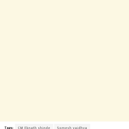
Tags:
CM Eknath shinde
Somesh vaidhya