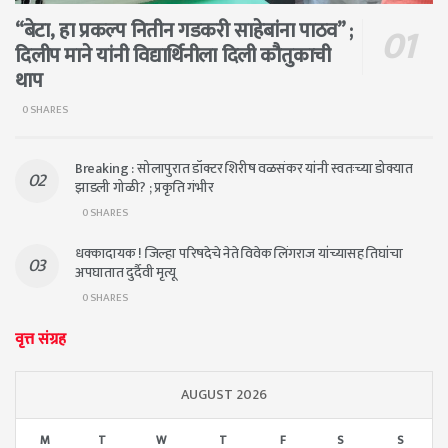
“बेटा, हा प्रकल्प नितीन गडकरी साहेबांना पाठव” ;
दिलीप माने यांनी विद्यार्थिनीला दिली कौतुकाची
थाप
0 SHARES
Breaking : सोलापुरात डॉक्टर शिरीष वळसंकर यांनी स्वतःच्या डोक्यात
झाडली गोळी? ; प्रकृति गंभीर
0 SHARES
धक्कादायक ! जिल्हा परिषदेचे नेते विवेक लिंगराज यांच्यासह तिघांचा
अपघातात दुर्दैवी मृत्यू
0 SHARES
वृत्त संग्रह
AUGUST 2026
M
T
W
T
F
S
S