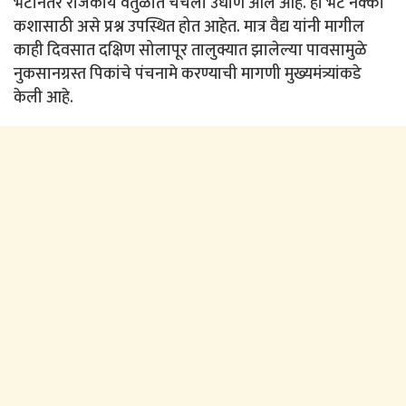
भेटीनंतर राजकीय वर्तुळात चर्चेला उधाण आले आहे. ही भेट नक्की
कशासाठी असे प्रश्न उपस्थित होत आहेत. मात्र वैद्य यांनी मागील
काही दिवसात दक्षिण सोलापूर तालुक्यात झालेल्या पावसामुळे
नुकसानग्रस्त पिकांचे पंचनामे करण्याची मागणी मुख्यमंत्र्यांकडे
केली आहे.