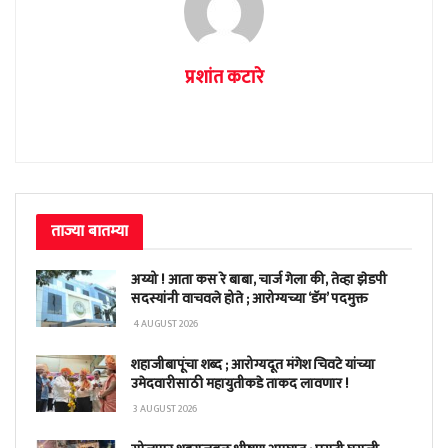
प्रशांत कटारे
ताज्या बातम्या
अय्यो ! आता कस रे बाबा, चार्ज गेला की, तेव्हा झेडपी
सदस्यांनी वाचवले होते ; आरोग्यच्या ‘डॅम’ पदमुक्त
4 AUGUST 2026
शहाजीबापूंचा शब्द ; आरोग्यदूत मंगेश चिवटे यांच्या
उमेदवारीसाठी महायुतीकडे ताकद लावणार !
3 AUGUST 2026