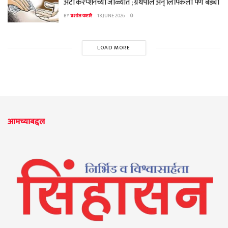
अँटी करप्शनच्या जाळ्यात ; ग्रंथपाल अन् लिपिकला पण बेड्या
BY
प्रशांत कटारे
18 JUNE 2026
0
LOAD MORE
आमच्याबद्दल