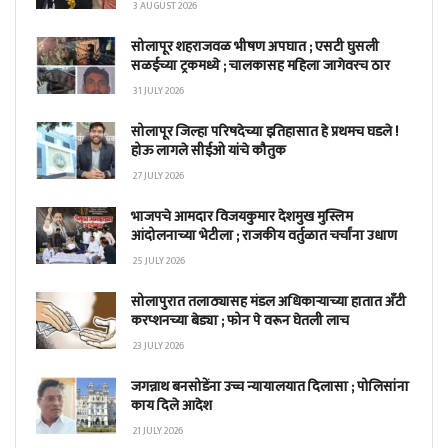
3 AUGUST 2026
सोलापूर शहराजवळ भीषण अपघात ; एसटी घुसली
सळईच्या ट्रकमध्ये ; चालकासह महिला जागेवरच ठार
31 JULY 2026
सोलापूर जिल्हा परिषदेच्या इतिहासात हे प्रथमच घडले !
होऊ लागले सीईओ यांचे कौतुक
27 JULY 2026
भाजपचे आमदार विजयकुमार देशमुख मुस्लिम
आंदोलनाच्या भेटीला ; राजकीय वर्तुळात चर्चांना उधाण
25 JULY 2026
सोलापुरात तलाठ्यासह मंडल अधिकाऱ्याच्या हातात अँटी
करप्शनच्या बेड्या ; फोन पे वरून घेतली लाच
23 JULY 2026
जगन्नाथ बनसोडेंना उच्च न्यायालयात दिलासा ; पोलिसांना
काय दिले आदेश
21 JULY 2026