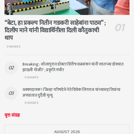
“बेटा, हा प्रकल्प नितीन गडकरी साहेबांना पाठव” ;
दिलीप माने यांनी विद्यार्थिनीला दिली कौतुकाची
थाप
0 SHARES
Breaking : सोलापुरात डॉक्टर शिरीष वळसंकर यांनी स्वतःच्या डोक्यात
झाडली गोळी? ; प्रकृति गंभीर
0 SHARES
धक्कादायक ! जिल्हा परिषदेचे नेते विवेक लिंगराज यांच्यासह तिघांचा
अपघातात दुर्दैवी मृत्यू
0 SHARES
वृत्त संग्रह
AUGUST 2026