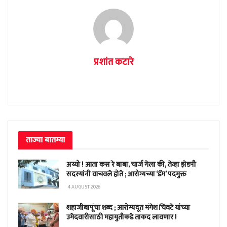
प्रशांत कटारे
ताज्या बातम्या
अय्यो ! आता कस रे बाबा, चार्ज गेला की, तेव्हा झेडपी
सदस्यांनी वाचवले होते ; आरोग्यच्या ‘डॅम’ पदमुक्त
4 AUGUST 2026
शहाजीबापूंचा शब्द ; आरोग्यदूत मंगेश चिवटे यांच्या
उमेदवारीसाठी महायुतीकडे ताकद लावणार !