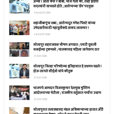
अय्यो ! आता कस रे बाबा, चार्ज गेला की, तेव्हा झेडपी
सदस्यांनी वाचवले होते ; आरोग्यच्या ‘डॅम’ पदमुक्त
4 AUGUST 2026
शहाजीबापूंचा शब्द ; आरोग्यदूत मंगेश चिवटे यांच्या
उमेदवारीसाठी महायुतीकडे ताकद लावणार !
3 AUGUST 2026
सोलापूर शहराजवळ भीषण अपघात ; एसटी घुसली
सळईच्या ट्रकमध्ये ; चालकासह महिला जागेवरच ठार
31 JULY 2026
सोलापूर जिल्हा परिषदेच्या इतिहासात हे प्रथमच घडले !
होऊ लागले सीईओ यांचे कौतुक
27 JULY 2026
भाजपचे आमदार विजयकुमार देशमुख मुस्लिम
आंदोलनाच्या भेटीला ; राजकीय वर्तुळात चर्चांना उधाण
25 JULY 2026
सोलापुरात तलाठ्यासह मंडल अधिकाऱ्याच्या हातात अँटी