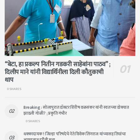
“बेटा, हा प्रकल्प नितीन गडकरी साहेबांना पाठव” ;
दिलीप माने यांनी विद्यार्थिनीला दिली कौतुकाची
थाप
0 SHARES
Breaking : सोलापुरात डॉक्टर शिरीष वळसंकर यांनी स्वतःच्या डोक्यात
झाडली गोळी? ; प्रकृति गंभीर
0 SHARES
धक्कादायक ! जिल्हा परिषदेचे नेते विवेक लिंगराज यांच्यासह तिघांचा
अपघातात दुर्दैवी मृत्यू