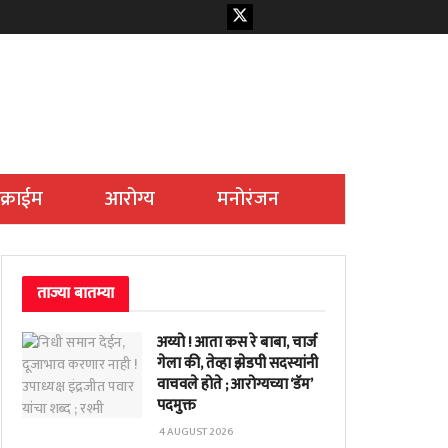
क्राईम
आरोग्य
मनोरंजन
ताज्या बातम्या
अय्यो ! आता कस रे बाबा, चार्ज
गेला की, तेव्हा झेडपी सदस्यांनी
वाचवले होते ; आरोग्यच्या ‘डॅम’
पदमुक्त
4 AUGUST 2026