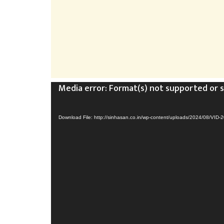
Video
Media error: Format(s) not supported or 
Player
Download File: http://sinhasan.co.in/wp-content/uploads/2024/08/V