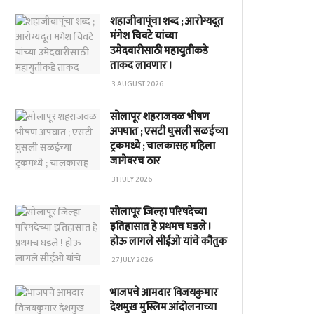
शहाजीबापूंचा शब्द ; आरोग्यदूत
मंगेश चिवटे यांच्या
उमेदवारीसाठी महायुतीकडे
ताकद लावणार !
3 AUGUST 2026
सोलापूर शहराजवळ भीषण
अपघात ; एसटी घुसली सळईच्या
ट्रकमध्ये ; चालकासह महिला
जागेवरच ठार
31 JULY 2026
सोलापूर जिल्हा परिषदेच्या
इतिहासात हे प्रथमच घडले !
होऊ लागले सीईओ यांचे कौतुक
27 JULY 2026
भाजपचे आमदार विजयकुमार
देशमुख मुस्लिम आंदोलनाच्या