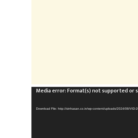
Video
Media error: Format(s) not supported or 
Player
Download File: http://sinhasan.co.in/wp-content/uploads/2024/08/V