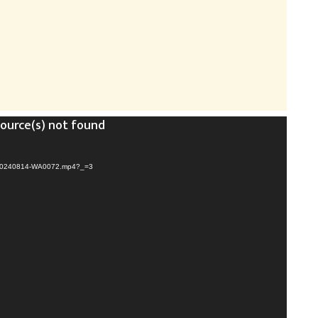
source(s) not found
ID-20240814-WA0072.mp4?_=3