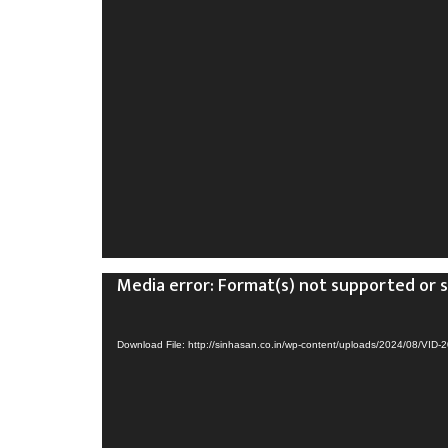
Video
Media error: Format(s) not supported or 
Player
Download File: http://sinhasan.co.in/wp-content/uploads/2024/08/V