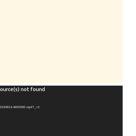
source(s) not found
ID-20240814-WA0080.mp4?_=1