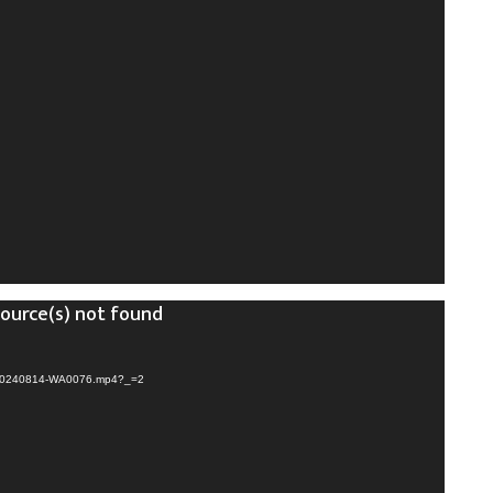
source(s) not found
ID-20240814-WA0076.mp4?_=2