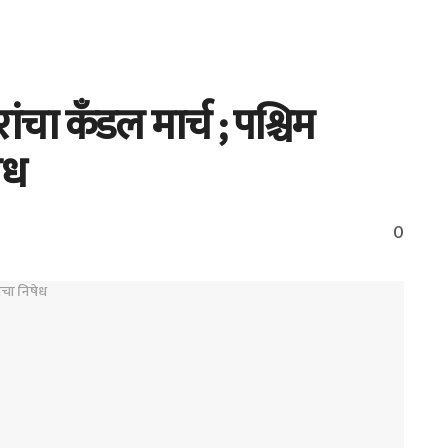
ंचा कँडल मार्च ; पश्चिम
ेध
0