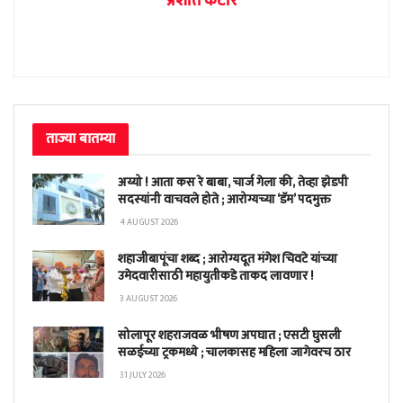
प्रशांत कटारे
ताज्या बातम्या
अय्यो ! आता कस रे बाबा, चार्ज गेला की, तेव्हा झेडपी
सदस्यांनी वाचवले होते ; आरोग्यच्या ‘डॅम’ पदमुक्त
4 AUGUST 2026
शहाजीबापूंचा शब्द ; आरोग्यदूत मंगेश चिवटे यांच्या
उमेदवारीसाठी महायुतीकडे ताकद लावणार !
3 AUGUST 2026
सोलापूर शहराजवळ भीषण अपघात ; एसटी घुसली
सळईच्या ट्रकमध्ये ; चालकासह महिला जागेवरच ठार
31 JULY 2026