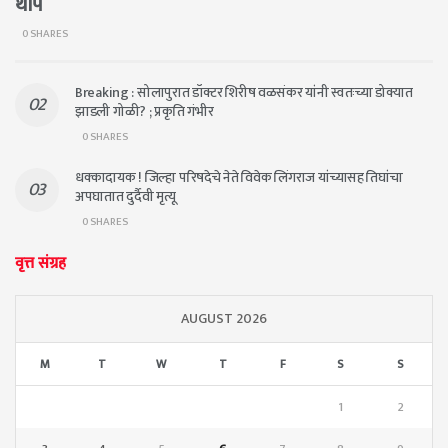
थाप
0 SHARES
Breaking : सोलापुरात डॉक्टर शिरीष वळसंकर यांनी स्वतःच्या डोक्यात
झाडली गोळी? ; प्रकृति गंभीर
0 SHARES
धक्कादायक ! जिल्हा परिषदेचे नेते विवेक लिंगराज यांच्यासह तिघांचा
अपघातात दुर्दैवी मृत्यू
0 SHARES
वृत्त संग्रह
AUGUST 2026
M
T
W
T
F
S
S
1
2