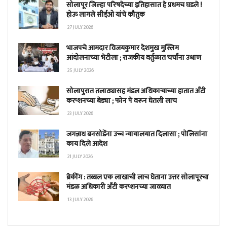
सोलापूर जिल्हा परिषदेच्या इतिहासात हे प्रथमच घडले !
होऊ लागले सीईओ यांचे कौतुक
27 JULY 2026
भाजपचे आमदार विजयकुमार देशमुख मुस्लिम
आंदोलनाच्या भेटीला ; राजकीय वर्तुळात चर्चांना उधाण
25 JULY 2026
सोलापुरात तलाठ्यासह मंडल अधिकाऱ्याच्या हातात अँटी
करप्शनच्या बेड्या ; फोन पे वरून घेतली लाच
23 JULY 2026
जगन्नाथ बनसोडेंना उच्च न्यायालयात दिलासा ; पोलिसांना
काय दिले आदेश
21 JULY 2026
ब्रेकींग : तब्बल एक लाखाची लाच घेताना उत्तर सोलापूरचा
मंडळ अधिकारी अँटी करप्शनच्या जाळ्यात
13 JULY 2026