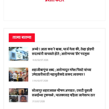
प्रशांत कटारे
ताज्या बातम्या
अय्यो ! आता कस रे बाबा, चार्ज गेला की, तेव्हा झेडपी
सदस्यांनी वाचवले होते ; आरोग्यच्या ‘डॅम’ पदमुक्त
4 AUGUST 2026
शहाजीबापूंचा शब्द ; आरोग्यदूत मंगेश चिवटे यांच्या
उमेदवारीसाठी महायुतीकडे ताकद लावणार !
3 AUGUST 2026
सोलापूर शहराजवळ भीषण अपघात ; एसटी घुसली
सळईच्या ट्रकमध्ये ; चालकासह महिला जागेवरच ठार
31 JULY 2026