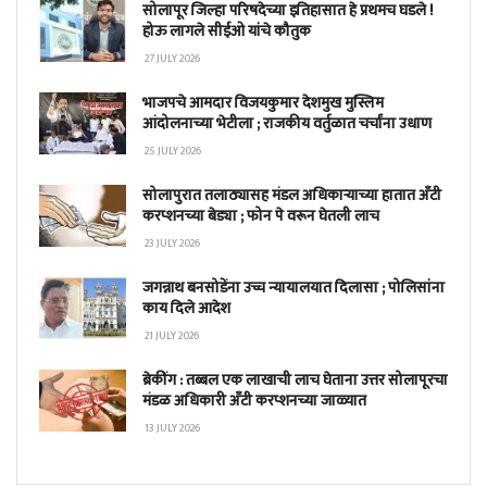
सोलापूर जिल्हा परिषदेच्या इतिहासात हे प्रथमच घडले !
होऊ लागले सीईओ यांचे कौतुक
27 JULY 2026
भाजपचे आमदार विजयकुमार देशमुख मुस्लिम
आंदोलनाच्या भेटीला ; राजकीय वर्तुळात चर्चांना उधाण
25 JULY 2026
सोलापुरात तलाठ्यासह मंडल अधिकाऱ्याच्या हातात अँटी
करप्शनच्या बेड्या ; फोन पे वरून घेतली लाच
23 JULY 2026
जगन्नाथ बनसोडेंना उच्च न्यायालयात दिलासा ; पोलिसांना
काय दिले आदेश
21 JULY 2026
ब्रेकींग : तब्बल एक लाखाची लाच घेताना उत्तर सोलापूरचा
मंडळ अधिकारी अँटी करप्शनच्या जाळ्यात
13 JULY 2026