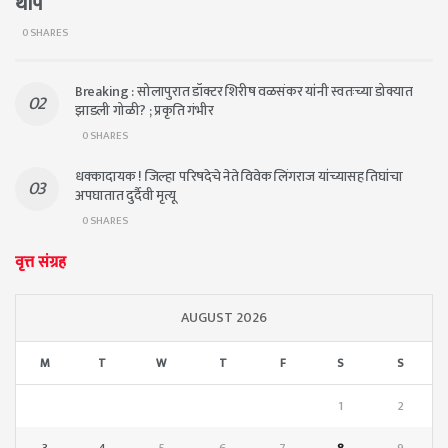
थाप
0 SHARES
Breaking : सोलापुरात डॉक्टर शिरीष वळसंकर यांनी स्वतःच्या डोक्यात
झाडली गोळी? ; प्रकृति गंभीर
0 SHARES
धक्कादायक ! जिल्हा परिषदेचे नेते विवेक लिंगराज यांच्यासह तिघांचा
अपघातात दुर्दैवी मृत्यू
0 SHARES
वृत्त संग्रह
AUGUST 2026
M
T
W
T
F
S
S
1
2
3
4
5
6
7
8
9