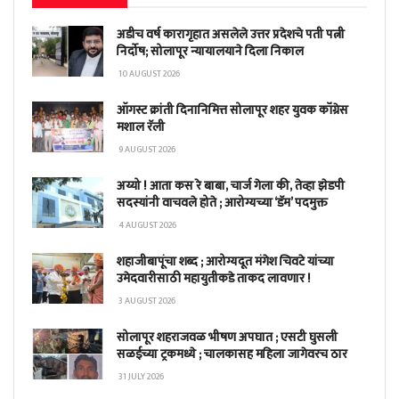
अडीच वर्ष कारागृहात असलेले उत्तर प्रदेशचे पती पत्नी
निर्दोष; सोलापूर न्यायालयाने दिला निकाल
10 AUGUST 2026
ऑगस्ट क्रांती दिनानिमित्त सोलापूर शहर युवक कॉंग्रेस
मशाल रॅली
9 AUGUST 2026
अय्यो ! आता कस रे बाबा, चार्ज गेला की, तेव्हा झेडपी
सदस्यांनी वाचवले होते ; आरोग्यच्या ‘डॅम’ पदमुक्त
4 AUGUST 2026
शहाजीबापूंचा शब्द ; आरोग्यदूत मंगेश चिवटे यांच्या
उमेदवारीसाठी महायुतीकडे ताकद लावणार !
3 AUGUST 2026
सोलापूर शहराजवळ भीषण अपघात ; एसटी घुसली
सळईच्या ट्रकमध्ये ; चालकासह महिला जागेवरच ठार
31 JULY 2026