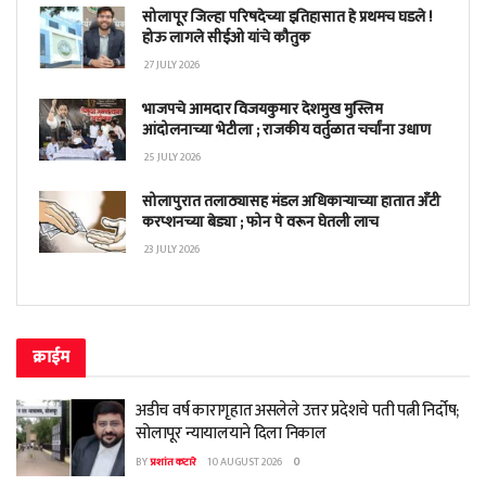
सोलापूर जिल्हा परिषदेच्या इतिहासात हे प्रथमच घडले !
होऊ लागले सीईओ यांचे कौतुक
27 JULY 2026
भाजपचे आमदार विजयकुमार देशमुख मुस्लिम
आंदोलनाच्या भेटीला ; राजकीय वर्तुळात चर्चांना उधाण
25 JULY 2026
सोलापुरात तलाठ्यासह मंडल अधिकाऱ्याच्या हातात अँटी
करप्शनच्या बेड्या ; फोन पे वरून घेतली लाच
23 JULY 2026
क्राईम
अडीच वर्ष कारागृहात असलेले उत्तर प्रदेशचे पती पत्नी निर्दोष;
सोलापूर न्यायालयाने दिला निकाल
BY
प्रशांत कटारे
10 AUGUST 2026
0