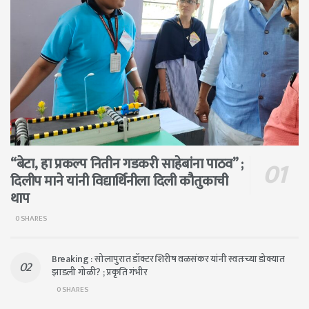
“बेटा, हा प्रकल्प नितीन गडकरी साहेबांना पाठव” ;
दिलीप माने यांनी विद्यार्थिनीला दिली कौतुकाची
थाप
0 SHARES
Breaking : सोलापुरात डॉक्टर शिरीष वळसंकर यांनी स्वतःच्या डोक्यात
झाडली गोळी? ; प्रकृति गंभीर
0 SHARES