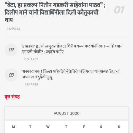
“बेटा, हा प्रकल्प नितीन गडकरी साहेबांना पाठव” ;
दिलीप माने यांनी विद्यार्थिनीला दिली कौतुकाची
थाप
0 SHARES
Breaking : सोलापुरात डॉक्टर शिरीष वळसंकर यांनी स्वतःच्या डोक्यात
झाडली गोळी? ; प्रकृति गंभीर
0 SHARES
धक्कादायक ! जिल्हा परिषदेचे नेते विवेक लिंगराज यांच्यासह तिघांचा
अपघातात दुर्दैवी मृत्यू
0 SHARES
वृत्त संग्रह
AUGUST 2026
M
T
W
T
F
S
S