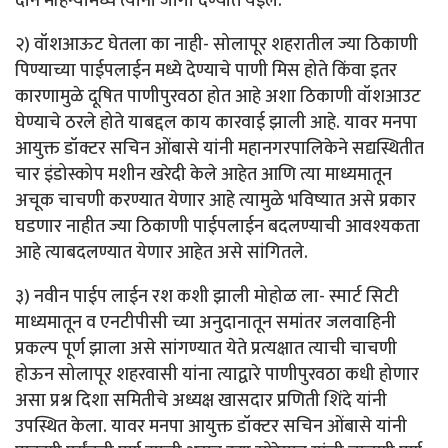
दोन महिन्यांमध्ये त्यांना जागा देण्यात येईल.
२) वॉशआऊट घेतला का नाही- सोलापूर शहरातील ज्या ठिकाणी
पिण्याच्या पाईपलाईन मध्ये देण्याचे पाणी मिस होते किंवा इतर
कारणामुळे दूषित पाणीपुरवठा होत आहे अशा ठिकाणी वॉशआउट
घेण्याचे ठरले होते याबद्दल काय कारवाई झाली आहे. यावर मनपा
आयुक्त डॉक्टर सचिन ओंबासे यांनी महानगरपालिकेने सद्यस्थितीत
चार इंडोस्कोप मशीन खरेदी केले आहेत आणि त्या माध्यमातून
अचूक चाचणी करण्यात येणार आहे त्यामुळे भविष्यात असे प्रकार
घडणार नाहीत ज्या ठिकाणी पाईपलाईन बदलण्याची आवश्यकता
आहे त्याबदलण्यात येणार आहेत असे सांगितले.
३) नवीन पाईप लाईन रश कशी झाली मोहोळ ला- स्मार्ट सिटी
माध्यमातून व एनटीपीसी च्या अनुदानातून समांतर जलवाहिनी
प्रकल्प पूर्ण झाला असे सांगण्यात येते प्रत्यक्षात त्याची चाचणी
होऊन सोलापूर शहरवासी यांना त्याद्वारे पाणीपुरवठा कधी होणार
असा प्रश्न दिशा समितीचे अध्यक्ष खासदार प्रणिती शिंदे यांनी
उपस्थित केला. यावर मनपा आयुक्त डॉक्टर सचिन ओंबासे यांनी