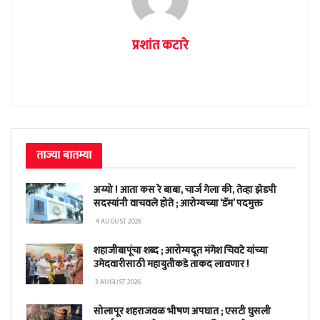
प्रशांत कटारे
ताज्या बातम्या
अय्यो ! आता कस रे बाबा, चार्ज गेला की, तेव्हा झेडपी
सदस्यांनी वाचवले होते ; आरोग्यच्या ‘डॅम’ पदमुक्त
4 AUGUST 2026
शहाजीबापूंचा शब्द ; आरोग्यदूत मंगेश चिवटे यांच्या
उमेदवारीसाठी महायुतीकडे ताकद लावणार !
3 AUGUST 2026
सोलापूर शहराजवळ भीषण अपघात ; एसटी घुसली