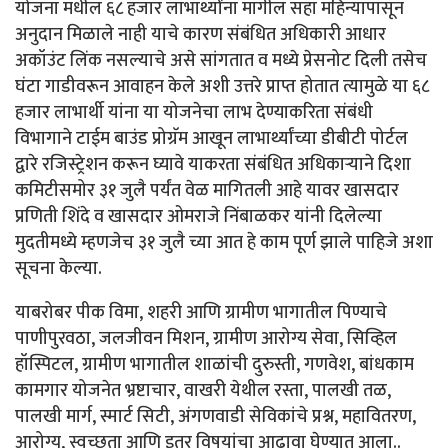
योजना मधील ६८ हजार लाभार्थ्यांना मागील सहा महिन्यापासून
अनुदान मिळाले नाही याचे कारण संबंधित अधिकारी आधार
अकॉउंट लिंक नसल्याचे असे सांगतात व मध्ये प्रेसनोट दिली तसेच
घंटा गाडीवरून आवाहन केले अशी उत्तरे प्राप्त होतात त्यामुळे या ६८
हजार लाभार्थी यांना या योजनेचा लाभ देण्याकरिता संबंधी
विभागाने टाईम बाउंड प्रोग्रॅम आखून लाभार्थ्यांच्या डीबीटी पोर्टल
द्वारे रजिस्ट्रेशन करून घ्यावे याकरता संबंधित अधिकाऱ्याने दिशा
कमिटीसमोर ३१ जुलै पर्यंत वेळ मागितली आहे यावर खासदार
प्रणिती शिंदे व खासदार ओमराजे निंबाळकर यांनी दिलेल्या
मुदतीमध्ये म्हणजेच ३१ जुलै च्या आत हे काम पूर्ण झाले पाहिजे अशा
सूचना केल्या.
याबरोबर पीक विमा, शहरी आणि ग्रामीण भागातील पिण्याचे
पाणीपुरवठा, जलजीवन मिशन, ग्रामीण आरोग्य सेवा, सिव्हिल
हॉस्पिटल, ग्रामीण भागातील शाळांची दुरुस्ती, गणवेश, बांधकाम
कामगार योजनेत भ्रष्टाचार, वाखरी येथील रस्ता, पालखी तळ,
पालखी मार्ग, स्मार्ट सिटी, अंगणवाडी सेविकांचे प्रश्न, महावितरण,
आरोग्य, स्वच्छता आणि इतर विषयांचा आढावा घेण्यात आला..