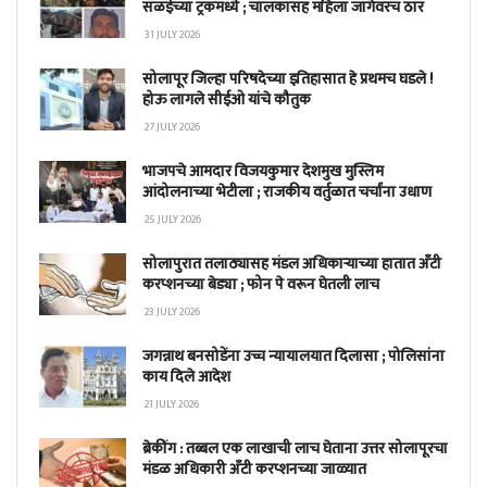
सळईच्या ट्रकमध्ये ; चालकासह महिला जागेवरच ठार
31 JULY 2026
सोलापूर जिल्हा परिषदेच्या इतिहासात हे प्रथमच घडले !
होऊ लागले सीईओ यांचे कौतुक
27 JULY 2026
भाजपचे आमदार विजयकुमार देशमुख मुस्लिम
आंदोलनाच्या भेटीला ; राजकीय वर्तुळात चर्चांना उधाण
25 JULY 2026
सोलापुरात तलाठ्यासह मंडल अधिकाऱ्याच्या हातात अँटी
करप्शनच्या बेड्या ; फोन पे वरून घेतली लाच
23 JULY 2026
जगन्नाथ बनसोडेंना उच्च न्यायालयात दिलासा ; पोलिसांना
काय दिले आदेश
21 JULY 2026
ब्रेकींग : तब्बल एक लाखाची लाच घेताना उत्तर सोलापूरचा
मंडळ अधिकारी अँटी करप्शनच्या जाळ्यात