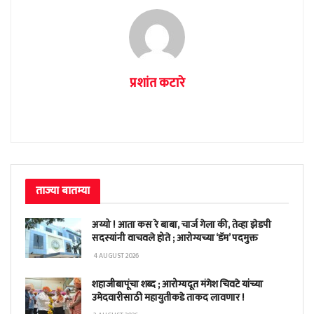
प्रशांत कटारे
ताज्या बातम्या
अय्यो ! आता कस रे बाबा, चार्ज गेला की, तेव्हा झेडपी
सदस्यांनी वाचवले होते ; आरोग्यच्या ‘डॅम’ पदमुक्त
4 AUGUST 2026
शहाजीबापूंचा शब्द ; आरोग्यदूत मंगेश चिवटे यांच्या
उमेदवारीसाठी महायुतीकडे ताकद लावणार !