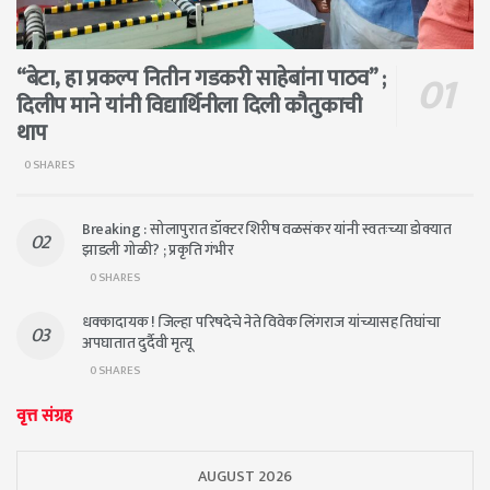
“बेटा, हा प्रकल्प नितीन गडकरी साहेबांना पाठव” ;
दिलीप माने यांनी विद्यार्थिनीला दिली कौतुकाची
थाप
0 SHARES
Breaking : सोलापुरात डॉक्टर शिरीष वळसंकर यांनी स्वतःच्या डोक्यात
झाडली गोळी? ; प्रकृति गंभीर
0 SHARES
धक्कादायक ! जिल्हा परिषदेचे नेते विवेक लिंगराज यांच्यासह तिघांचा
अपघातात दुर्दैवी मृत्यू
0 SHARES
वृत्त संग्रह
AUGUST 2026