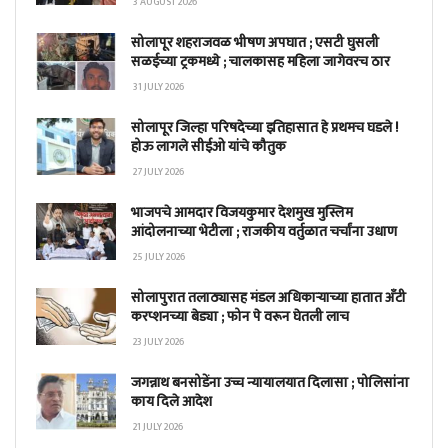
3 AUGUST 2026
सोलापूर शहराजवळ भीषण अपघात ; एसटी घुसली
सळईच्या ट्रकमध्ये ; चालकासह महिला जागेवरच ठार
31 JULY 2026
सोलापूर जिल्हा परिषदेच्या इतिहासात हे प्रथमच घडले !
होऊ लागले सीईओ यांचे कौतुक
27 JULY 2026
भाजपचे आमदार विजयकुमार देशमुख मुस्लिम
आंदोलनाच्या भेटीला ; राजकीय वर्तुळात चर्चांना उधाण
25 JULY 2026
सोलापुरात तलाठ्यासह मंडल अधिकाऱ्याच्या हातात अँटी
करप्शनच्या बेड्या ; फोन पे वरून घेतली लाच
23 JULY 2026
जगन्नाथ बनसोडेंना उच्च न्यायालयात दिलासा ; पोलिसांना
काय दिले आदेश
21 JULY 2026