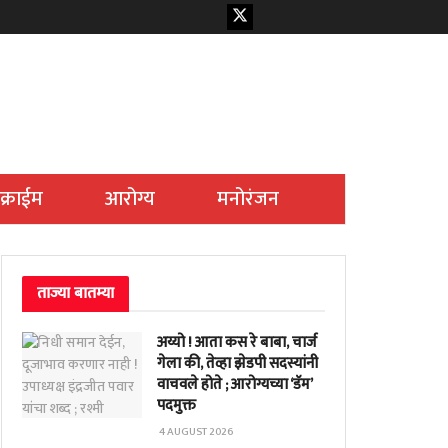
क्राईम
आरोग्य
मनोरंजन
ताज्या बातम्या
अय्यो ! आता कस रे बाबा, चार्ज
गेला की, तेव्हा झेडपी सदस्यांनी
वाचवले होते ; आरोग्यच्या ‘डॅम’
पदमुक्त
4 AUGUST 2026