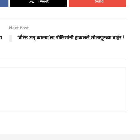
Tweet
Send
Next Post
पा
‘वाँटेड अन् काल्या’ला पोलिसांनी हाकलले सोलापूरच्या बाहेर !