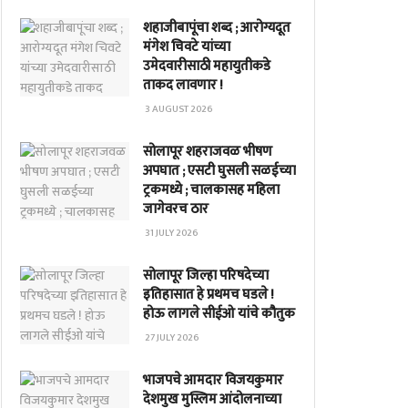
शहाजीबापूंचा शब्द ; आरोग्यदूत
मंगेश चिवटे यांच्या
उमेदवारीसाठी महायुतीकडे
ताकद लावणार !
3 AUGUST 2026
सोलापूर शहराजवळ भीषण
अपघात ; एसटी घुसली सळईच्या
ट्रकमध्ये ; चालकासह महिला
जागेवरच ठार
31 JULY 2026
सोलापूर जिल्हा परिषदेच्या
इतिहासात हे प्रथमच घडले !
होऊ लागले सीईओ यांचे कौतुक
27 JULY 2026
भाजपचे आमदार विजयकुमार
देशमुख मुस्लिम आंदोलनाच्या