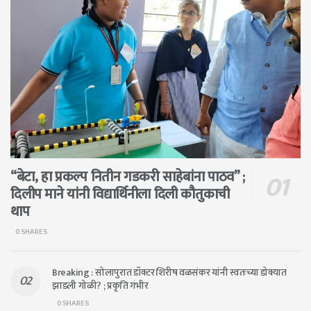
“बेटा, हा प्रकल्प नितीन गडकरी साहेबांना पाठव” ;
दिलीप माने यांनी विद्यार्थिनीला दिली कौतुकाची
थाप
0 SHARES
Breaking : सोलापुरात डॉक्टर शिरीष वळसंकर यांनी स्वतःच्या डोक्यात
झाडली गोळी? ; प्रकृति गंभीर
0 SHARES