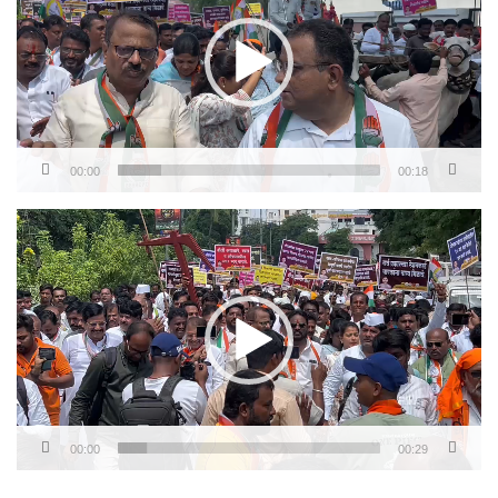
00:00
00:18
Video
Player
00:00
00:29