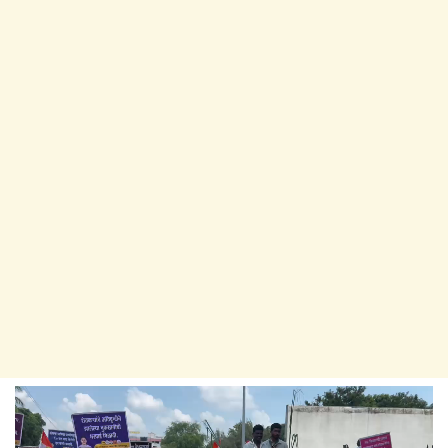
Video
Player