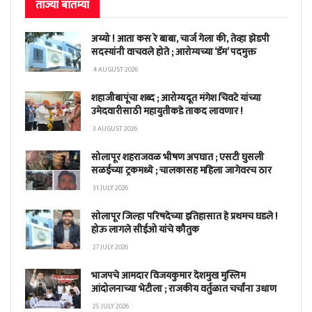
ताज्या बातम्या
अय्यो ! आता कस रे बाबा, चार्ज गेला की, तेव्हा झेडपी
सदस्यांनी वाचवले होते ; आरोग्यच्या ‘डॅम’ पदमुक्त
4 AUGUST 2026
शहाजीबापूंचा शब्द ; आरोग्यदूत मंगेश चिवटे यांच्या
उमेदवारीसाठी महायुतीकडे ताकद लावणार !
3 AUGUST 2026
सोलापूर शहराजवळ भीषण अपघात ; एसटी घुसली
सळईच्या ट्रकमध्ये ; चालकासह महिला जागेवरच ठार
31 JULY 2026
सोलापूर जिल्हा परिषदेच्या इतिहासात हे प्रथमच घडले !
होऊ लागले सीईओ यांचे कौतुक
27 JULY 2026
भाजपचे आमदार विजयकुमार देशमुख मुस्लिम
आंदोलनाच्या भेटीला ; राजकीय वर्तुळात चर्चांना उधाण
25 JULY 2026