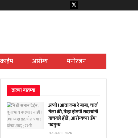
क्राईम
आरोग्य
मनोरंजन
ताज्या बातम्या
अय्यो ! आता कस रे बाबा, चार्ज
गेला की, तेव्हा झेडपी सदस्यांनी
वाचवले होते ; आरोग्यच्या ‘डॅम’
पदमुक्त
4 AUGUST 2026