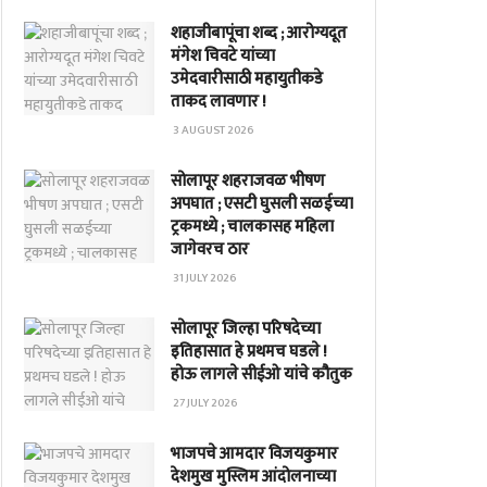
शहाजीबापूंचा शब्द ; आरोग्यदूत
मंगेश चिवटे यांच्या
उमेदवारीसाठी महायुतीकडे
ताकद लावणार !
3 AUGUST 2026
सोलापूर शहराजवळ भीषण
अपघात ; एसटी घुसली सळईच्या
ट्रकमध्ये ; चालकासह महिला
जागेवरच ठार
31 JULY 2026
सोलापूर जिल्हा परिषदेच्या
इतिहासात हे प्रथमच घडले !
होऊ लागले सीईओ यांचे कौतुक
27 JULY 2026
भाजपचे आमदार विजयकुमार
देशमुख मुस्लिम आंदोलनाच्या