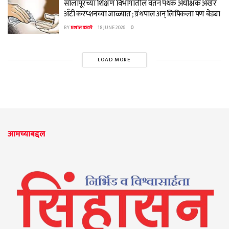
सोलापूरच्या शिक्षण विभागातील वेतन पथक अधीक्षक अखेर
अँटी करप्शनच्या जाळ्यात ; ग्रंथपाल अन् लिपिकला पण बेड्या
BY
प्रशांत कटारे
18 JUNE 2026
0
LOAD MORE
आमच्याबद्दल