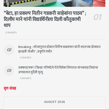
“बेटा, हा प्रकल्प नितीन गडकरी साहेबांना पाठव” ;
दिलीप माने यांनी विद्यार्थिनीला दिली कौतुकाची
थाप
0 SHARES
Breaking : सोलापुरात डॉक्टर शिरीष वळसंकर यांनी स्वतःच्या डोक्यात
झाडली गोळी? ; प्रकृति गंभीर
0 SHARES
धक्कादायक ! जिल्हा परिषदेचे नेते विवेक लिंगराज यांच्यासह तिघांचा
अपघातात दुर्दैवी मृत्यू
0 SHARES
वृत्त संग्रह
AUGUST 2026