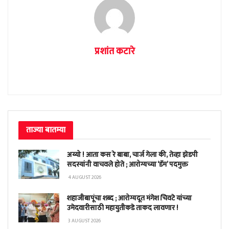
प्रशांत कटारे
ताज्या बातम्या
अय्यो ! आता कस रे बाबा, चार्ज गेला की, तेव्हा झेडपी
सदस्यांनी वाचवले होते ; आरोग्यच्या ‘डॅम’ पदमुक्त
4 AUGUST 2026
शहाजीबापूंचा शब्द ; आरोग्यदूत मंगेश चिवटे यांच्या
उमेदवारीसाठी महायुतीकडे ताकद लावणार !
3 AUGUST 2026