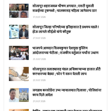
सोलापूर शहराजवळ भीषण अपघात ; एसटी घुसली
सळईच्या ट्रकमध्ये ; चालकासह महिला जागेवरच ठार
31 JULY 2026
सोलापूर जिल्हा परिषदेच्या इतिहासात हे प्रथमच घडले !
होऊ लागले सीईओ यांचे कौतुक
27 JULY 2026
भाजपचे आमदार विजयकुमार देशमुख मुस्लिम
आंदोलनाच्या भेटीला ; राजकीय वर्तुळात चर्चांना उधाण
25 JULY 2026
सोलापुरात तलाठ्यासह मंडल अधिकाऱ्याच्या हातात अँटी
करप्शनच्या बेड्या ; फोन पे वरून घेतली लाच
23 JULY 2026
जगन्नाथ बनसोडेंना उच्च न्यायालयात दिलासा ; पोलिसांना
काय दिले आदेश
21 JULY 2026