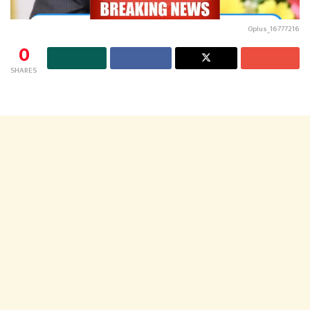
Oplus_16777216
0
SHARES