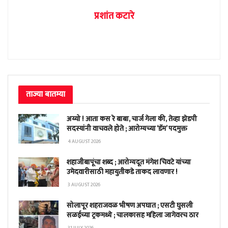
प्रशांत कटारे
ताज्या बातम्या
अय्यो ! आता कस रे बाबा, चार्ज गेला की, तेव्हा झेडपी
सदस्यांनी वाचवले होते ; आरोग्यच्या ‘डॅम’ पदमुक्त
4 AUGUST 2026
शहाजीबापूंचा शब्द ; आरोग्यदूत मंगेश चिवटे यांच्या
उमेदवारीसाठी महायुतीकडे ताकद लावणार !
3 AUGUST 2026
सोलापूर शहराजवळ भीषण अपघात ; एसटी घुसली
सळईच्या ट्रकमध्ये ; चालकासह महिला जागेवरच ठार