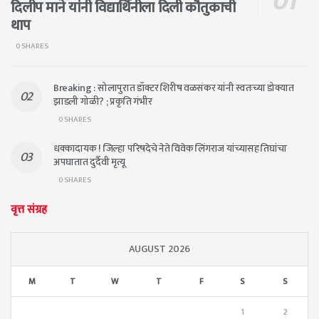
दिलीप माने यांनी विद्यार्थिनीला दिली कौतुकाची
थाप
0 SHARES
Breaking : सोलापुरात डॉक्टर शिरीष वळसंकर यांनी स्वतःच्या डोक्यात
झाडली गोळी? ; प्रकृति गंभीर
0 SHARES
धक्कादायक ! जिल्हा परिषदेचे नेते विवेक लिंगराज यांच्यासह तिघांचा
अपघातात दुर्दैवी मृत्यू
0 SHARES
वृत्त संग्रह
AUGUST 2026
M
T
W
T
F
S
S
1
2