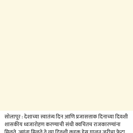
सोलापूर : देशाच्या स्वातंत्र्य दिन आणि प्रजासत्ताक दिनाच्या दिवशी
शासकीय ध्वजारोहण करण्याची संधी क्वचितच राजकारण्यांना
मिळते. ज्यांना मिळते ते त्या दिवशी कडक ड्रेस घालून जरीचा फेटा