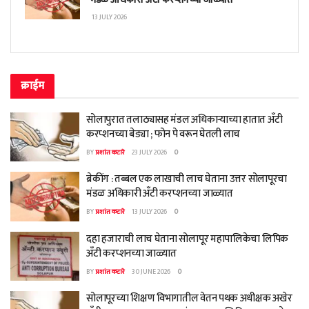
13 JULY 2026
क्राईम
सोलापुरात तलाठ्यासह मंडल अधिकाऱ्याच्या हातात अँटी
करप्शनच्या बेड्या ; फोन पे वरून घेतली लाच
BY
प्रशांत कटारे
23 JULY 2026
0
ब्रेकींग : तब्बल एक लाखाची लाच घेताना उत्तर सोलापूरचा
मंडळ अधिकारी अँटी करप्शनच्या जाळ्यात
BY
प्रशांत कटारे
13 JULY 2026
0
दहा हजाराची लाच घेताना सोलापूर महापालिकेचा लिपिक
अँटी करप्शनच्या जाळ्यात
BY
प्रशांत कटारे
30 JUNE 2026
0
सोलापूरच्या शिक्षण विभागातील वेतन पथक अधीक्षक अखेर