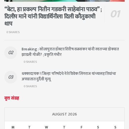
“बेटा, हा प्रकल्प नितीन गडकरी साहेबांना पाठव” ;
दिलीप माने यांनी विद्यार्थिनीला दिली कौतुकाची
थाप
0 SHARES
Breaking : सोलापुरात डॉक्टर शिरीष वळसंकर यांनी स्वतःच्या डोक्यात
झाडली गोळी? ; प्रकृति गंभीर
0 SHARES
धक्कादायक ! जिल्हा परिषदेचे नेते विवेक लिंगराज यांच्यासह तिघांचा
अपघातात दुर्दैवी मृत्यू
0 SHARES
वृत्त संग्रह
AUGUST 2026
M
T
W
T
F
S
S