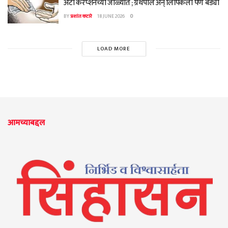
अँटी करप्शनच्या जाळ्यात ; ग्रंथपाल अन् लिपिकला पण बेड्या
BY
प्रशांत कटारे
18 JUNE 2026
0
LOAD MORE
आमच्याबद्दल