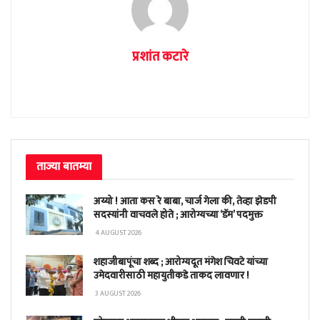
प्रशांत कटारे
ताज्या बातम्या
अय्यो ! आता कस रे बाबा, चार्ज गेला की, तेव्हा झेडपी
सदस्यांनी वाचवले होते ; आरोग्यच्या ‘डॅम’ पदमुक्त
4 AUGUST 2026
शहाजीबापूंचा शब्द ; आरोग्यदूत मंगेश चिवटे यांच्या
उमेदवारीसाठी महायुतीकडे ताकद लावणार !
3 AUGUST 2026