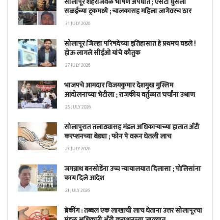
सोलापूर शहराजवळ भीषण अपघात ; एसटी घुसली
सळईच्या ट्रकमध्ये ; चालकासह महिला जागेवरच ठार
31 JULY 2026
सोलापूर जिल्हा परिषदेच्या इतिहासात हे प्रथमच घडले !
होऊ लागले सीईओ यांचे कौतुक
27 JULY 2026
भाजपचे आमदार विजयकुमार देशमुख मुस्लिम
आंदोलनाच्या भेटीला ; राजकीय वर्तुळात चर्चांना उधाण
25 JULY 2026
सोलापुरात तलाठ्यासह मंडल अधिकाऱ्याच्या हातात अँटी
करप्शनच्या बेड्या ; फोन पे वरून घेतली लाच
23 JULY 2026
जगन्नाथ बनसोडेंना उच्च न्यायालयात दिलासा ; पोलिसांना
काय दिले आदेश
21 JULY 2026
ब्रेकींग : तब्बल एक लाखाची लाच घेताना उत्तर सोलापूरचा
मंडळ अधिकारी अँटी करप्शनच्या जाळ्यात