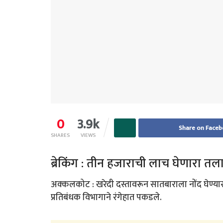
0
3.9k
Share on Face
SHARES
VIEWS
ब्रेकिंग : तीन हजाराची लाच घेणारा तल
अक्कलकोट : खरेदी दस्तावरून सातबाराला नोंद घेण्
प्रतिबंधक विभागाने रंगेहात पकडले.