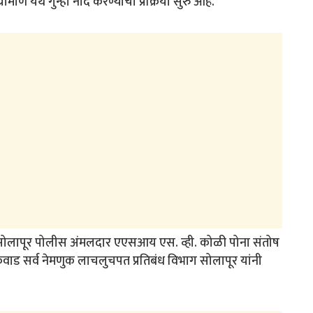
ीण येथे गुन्हा नोंद करण्याची प्रक्रिया सुरु आहे.
ि, सोलापूर पोलीस अंमलदार एएसआय एस. व्ही. कोळी पोना संतोष
ड सर्व नेमणुक लाचलुचपत प्रतिबंध विभाग सोलापूर यांनी