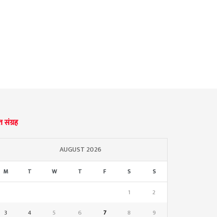
्त संग्रह
AUGUST 2026
M
T
W
T
F
S
S
1
2
3
4
5
6
7
8
9