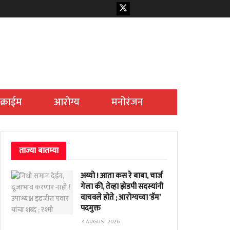
क्राईम
आरोग्य
मनोरंजन
ताज्या बातम्या
अय्यो ! आता कस रे बाबा, चार्ज
गेला की, तेव्हा झेडपी सदस्यांनी
वाचवले होते ; आरोग्यच्या ‘डॅम’
पदमुक्त
4 AUGUST 2026