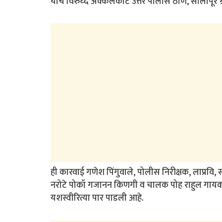
यांचे विरुध्द अक्कलकोट उत्तर पोलीस ठाणे, सोलापूर ग्राम
ही कारवाई गणेश पिंगुवाले, पोलीस निरीक्षक, लाप्रव
नरोटे पोकॉ गजानन किणगी व चालक पोह राहुल गायकवा
यशस्वीरित्या पार पाडली आहे.