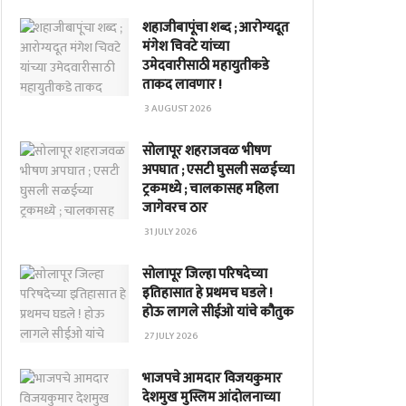
शहाजीबापूंचा शब्द ; आरोग्यदूत
मंगेश चिवटे यांच्या
उमेदवारीसाठी महायुतीकडे
ताकद लावणार !
3 AUGUST 2026
सोलापूर शहराजवळ भीषण
अपघात ; एसटी घुसली सळईच्या
ट्रकमध्ये ; चालकासह महिला
जागेवरच ठार
31 JULY 2026
सोलापूर जिल्हा परिषदेच्या
इतिहासात हे प्रथमच घडले !
होऊ लागले सीईओ यांचे कौतुक
27 JULY 2026
भाजपचे आमदार विजयकुमार
देशमुख मुस्लिम आंदोलनाच्या